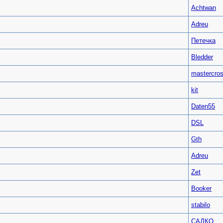
Achtwan
Adreu
Петечка
Bledder
mastercro
kit
Daten55
DSL
Gth
Adreu
Zet
Booker
stabilo
САДКО