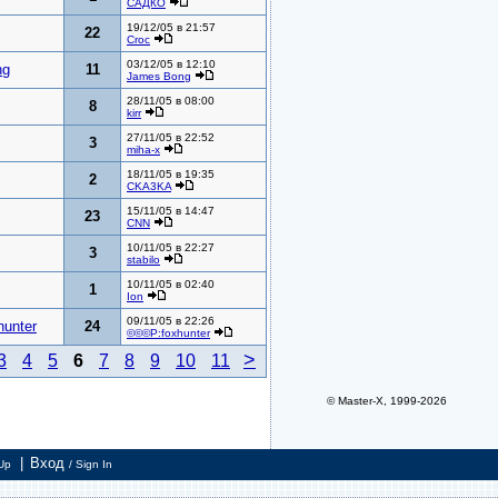
САДКО
19/12/05 в 21:57
22
Croc
03/12/05 в 12:10
ng
11
James Bong
28/11/05 в 08:00
8
kirr
27/11/05 в 22:52
3
miha-x
18/11/05 в 19:35
2
CKA3KA
15/11/05 в 14:47
23
CNN
10/11/05 в 22:27
3
stabilo
10/11/05 в 02:40
1
Ion
09/11/05 в 22:26
unter
24
©©©P:foxhunter
>
3
4
5
6
7
8
9
10
11
© Master-X, 1999-2026
|
Вход
Up
/ Sign In