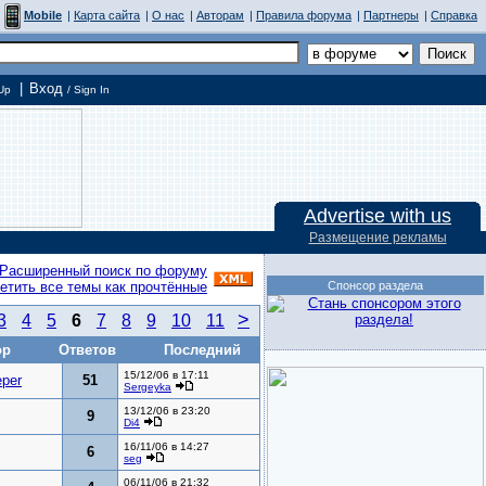
Mobile
|
Карта сайта
|
О нас
|
Авторам
|
Правила форума
|
Партнеры
|
Справка
|
Вход
Up
/ Sign In
Advertise with us
Размещение рекламы
Расширенный поиск по форуму
етить все темы как прочтённые
Спонсор раздела
>
3
4
5
6
7
8
9
10
11
ор
Ответов
Последний
15/12/06 в 17:11
eper
51
Sergeyka
13/12/06 в 23:20
9
Di4
16/11/06 в 14:27
6
seg
06/11/06 в 21:32