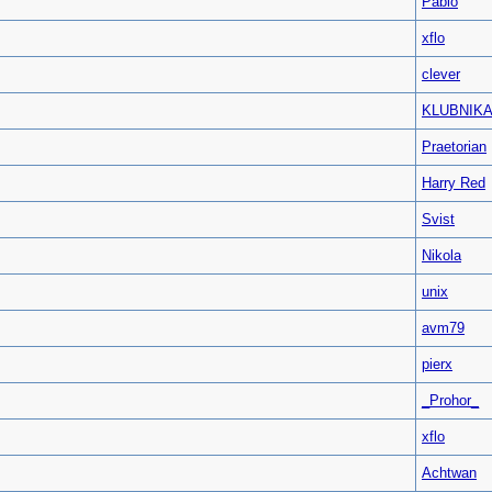
Pablo
xflo
clever
KLUBNIK
Praetorian
Harry Red
Svist
Nikola
unix
avm79
pierx
_Prohor_
xflo
Achtwan