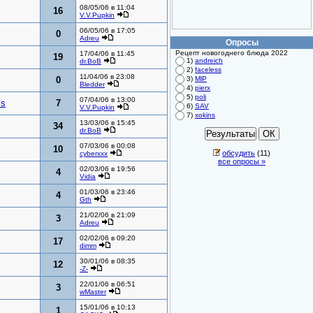
08/05/06 в 11:04
16
V.V.Pupkin
06/05/06 в 17:05
0
Adreu
Опросы
Рецепт новогоднего блюда 2022
17/04/06 в 11:45
19
1)
andreich
dr.BoB
2)
faceless
11/04/06 в 23:08
0
3)
MlP
Bledder
4)
pierx
5)
poli
07/04/06 в 13:00
ss
7
6)
SAV
V.V.Pupkin
7)
xokins
13/03/06 в 15:45
34
dr.BoB
07/03/06 в 00:08
10
обсудить
(11)
cyberxxx
все опросы »
02/03/06 в 19:56
4
Vidia
01/03/06 в 23:46
4
Gth
21/02/06 в 21:09
3
Adreu
02/02/06 в 09:20
17
dimm
30/01/06 в 08:35
12
-Z-
22/01/06 в 06:51
3
wMaster
15/01/06 в 10:13
1