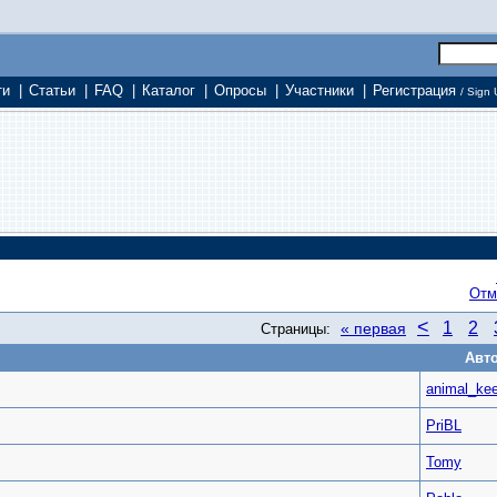
ти
|
Статьи
|
FAQ
|
Каталог
|
Опросы
|
Участники
|
Регистрация
/ Sign 
Отм
<
1
2
« первая
Страницы:
Авт
animal_ke
PriBL
Tomy