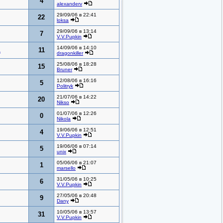
4
alexanderv
29/09/06 в 22:41
22
loksa
29/09/06 в 13:14
7
V.V.Pupkin
14/09/06 в 14:10
A
11
dragonkiller
25/08/06 в 18:28
15
Bruner
12/08/06 в 16:16
5
Politryk
21/07/06 в 14:22
20
Nikso
01/07/06 в 12:26
0
Nikola
19/06/06 в 12:51
4
V.V.Pupkin
19/06/06 в 07:14
5
unix
05/06/06 в 21:07
1
marsello
31/05/06 в 10:25
6
V.V.Pupkin
27/05/06 в 20:48
9
Dany
10/05/06 в 13:57
31
V.V.Pupkin