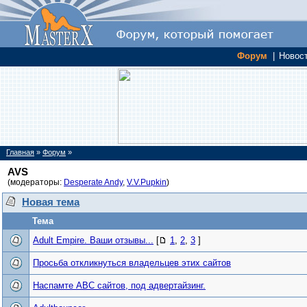
Форум
|
Новос
Главная
»
Форум
»
AVS
(модераторы:
Desperate Andy
,
V.V.Pupkin
)
Новая тема
Тема
Adult Empire. Ваши отзывы...
[
1
,
2
,
3
]
Просьба откликнуться владельцев этих сайтов
Наспамте АВС сайтов, под адвертайзинг.