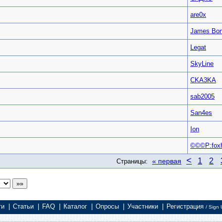
are0x
James Bo
Legat
SkyLine
CKA3KA
sab2005
San4es
Ion
©©©P:foxh
<
1
2
« первая
Страницы:
ти
|
Статьи
|
FAQ
|
Каталог
|
Опросы
|
Участники
|
Регистрация
/ Sign 