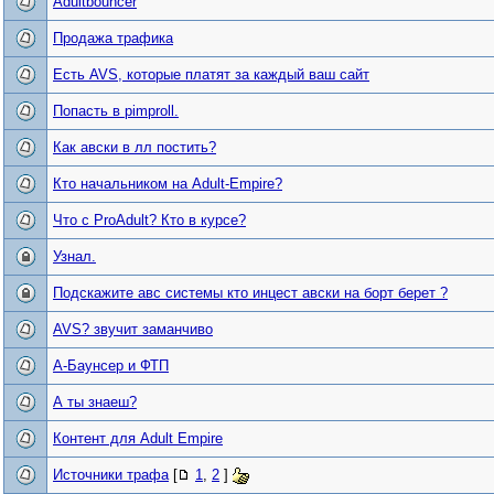
Adultbouncer
Продажа трафика
Есть AVS, которые платят за каждый ваш сайт
Попасть в pimproll.
Как авски в лл постить?
Кто начальником на Adult-Empire?
Что с ProAdult? Кто в курсе?
Узнал.
Подскажите авс системы кто инцест авски на борт берет ?
AVS? звучит заманчиво
А-Баунсер и ФТП
А ты знаеш?
Контент для Adult Empire
Источники трафа
[
1
,
2
]