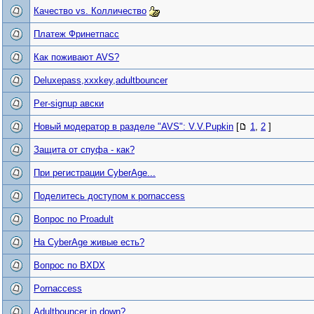
Качество vs. Колличество
Платеж Фринетпасс
Как поживают AVS?
Deluxepass,xxxkey,adultbouncer
Per-signup авски
Новый модератор в разделе "AVS": V.V.Pupkin
[
1
,
2
]
Защита от спуфа - как?
При регистрации CyberAge...
Поделитесь доступом к pornaccess
Вопрос по Proadult
На CyberAge живые есть?
Вопрос по BXDX
Pornaccess
Adultbouncer in down?