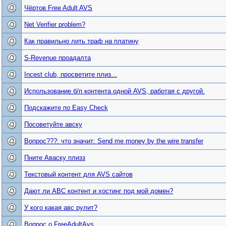
Чёртов Free Adult AVS
Net Verifier problem?
Как правильно лить траф на платину
S-Revenue проадалта
Incest club, просветите плиз...
Использование б/п контента одной AVS, работая с другой.
Подскажите по Easy Check
Посоветуйте авску
Вопрос???: что значит: Send me money by the wire transfer
Пните Аваску плизз
Текстовый контент для AVS сайтов
Дают ли АВС контент и хостинг под мой домен?
У кого какая авс рулит?
Вопрос о FreeAdultAvs