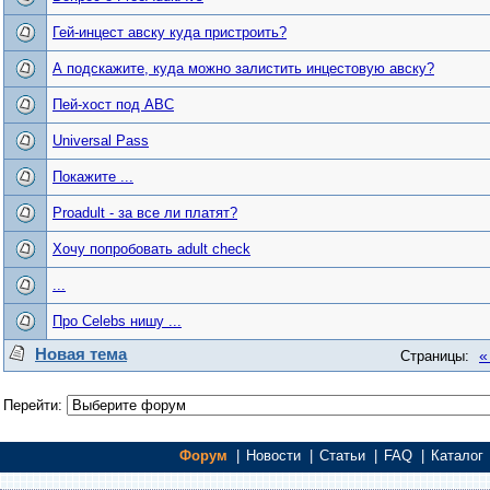
Гей-инцест авску куда пристроить?
А подскажите, куда можно залистить инцестовую авску?
Пей-хост под АВС
Universal Pass
Покажите ...
Proadult - за все ли платят?
Хочу попробовать adult check
...
Про Celebs нишу ...
Новая тема
«
Страницы:
Перейти:
Форум
|
Новости
|
Статьи
|
FAQ
|
Каталог