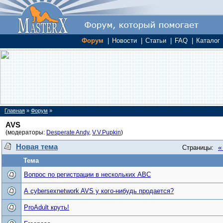
Форум
|
Новости
|
Статьи
|
FAQ
|
Каталог
Главная
»
Форум
»
AVS
(модераторы:
Desperate Andy
,
V.V.Pupkin
)
Новая тема
«
Страницы:
Тема
Вопрос по регистрации в нескольких АВС
А cybersexnetwork AVS у кого-нибудь продается?
ProAdult круть!