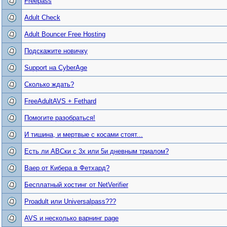
Freepass
Adult Check
Adult Bouncer Free Hosting
Подскажите новичку
Support на CyberAge
Сколько ждать?
FreeAdultAVS + Fethard
Помогите разобраться!
И тишина, и мертвые с косами стоят...
Есть ли АВСки с 3х или 5и дневным триалом?
Ваер от Кибера в Фетхард?
Бесплатный хостинг от NetVerifier
Proadult или Universalpass???
AVS и несколько варнинг page