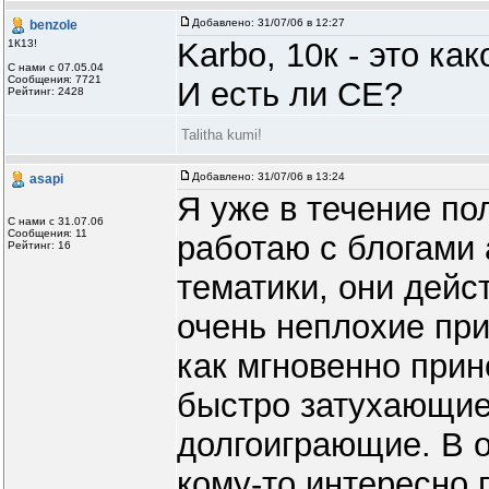
Добавлено:
31/07/06 в 12:27
benzole
Karbo, 10к - это к
1К13!
С нами с 07.05.04
Сообщения: 7721
И есть ли СЕ?
Рейтинг: 2428
Talitha kumi!
Добавлено:
31/07/06 в 13:24
asapi
Я уже в течение по
С нами с 31.07.06
Сообщения: 11
работаю с блогами
Рейтинг: 16
тематики, они дейс
очень неплохие пр
как мгновенно при
быстро затухающие,
долгоиграющие. В о
кому-то интересно