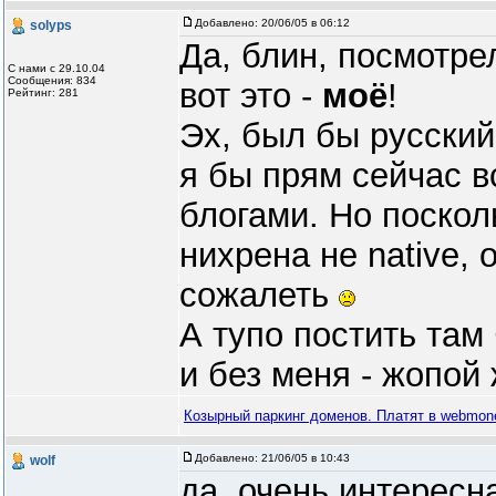
Добавлено:
20/06/05 в 06:12
solyps
Да, блин, посмотре
С нами с 29.10.04
Сообщения: 834
вот это -
моё
!
Рейтинг: 281
Эх, был бы русски
я бы прям сейчас в
блогами. Но поскол
нихрена не native, 
сожалеть
А тупо постить там 
и без меня - жопой 
Козырный паркинг доменов. Платят в webmon
Добавлено:
21/06/05 в 10:43
wolf
да, очень интересна