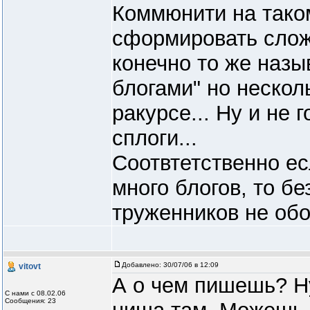
Коммюнити на тако
сформировать сложн
конечно то же назы
блогами" но нескол
ракурсе... Ну и не 
сплоги...
Соотвтетственно ес
много блогов, то б
труженников не обо
Добавлено:
30/07/06 в 12:09
vitovt
А о чем пишешь? Ну
С нами с 08.02.06
Сообщения: 23