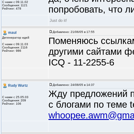
С нами с 09.11.02
Сообщения: 1121
попробовать, что л
Рейтинг: 478
Just do it!
Добавлено:
21/06/05 в 17:55
maul
Поменяюсь ссылкам
Дегенератор идей
С нами с 09.11.03
Сообщения: 2116
другими сайтами ф
Рейтинг: 986
ICQ - 11-2255-6
Добавлено:
24/08/05 в 14:37
Rudy Wurtz
Жду предложений п
С нами с 25.05.03
Сообщения: 209
с блогами по теме t
Рейтинг: 106
whoopee.awm@gmai