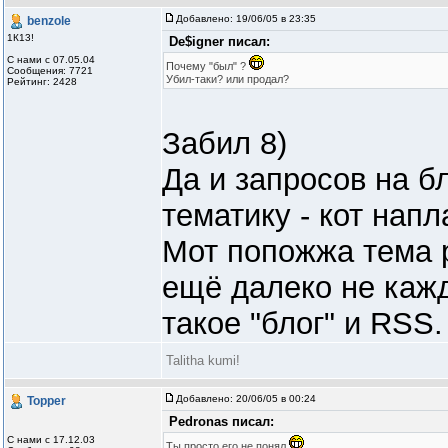
Добавлено:
19/06/05 в 23:35
benzole
1К13!
De$igner писал:
С нами с 07.05.04
Почему "был" ?
Сообщения: 7721
Убил-таки? или продал?
Рейтинг: 2428
Забил 8)
Да и запросов на 
тематику - кот напл
Мот попожжа тема 
ещё далеко не кажд
такое "блог" и RSS.
Talitha kumi!
Добавлено:
20/06/05 в 00:24
Topper
Pedronas писал:
С нами с 17.12.03
Ты просто его не понял