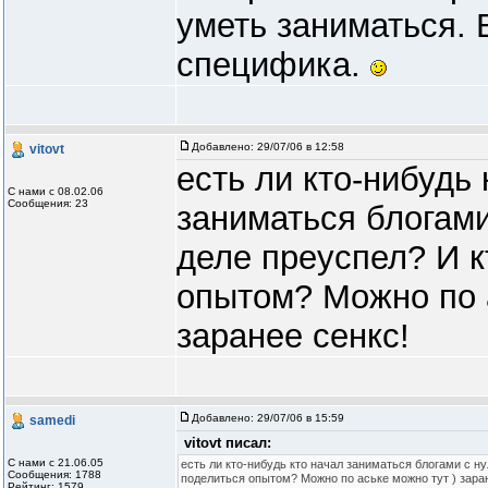
уметь заниматься. 
специфика.
Добавлено:
29/07/06 в 12:58
vitovt
есть ли кто-нибудь 
С нами с 08.02.06
Сообщения: 23
заниматься блогами
деле преуспел? И к
опытом? Можно по а
заранее сенкс!
Добавлено:
29/07/06 в 15:59
samedi
vitovt писал:
С нами с 21.06.05
есть ли кто-нибудь кто начал заниматься блогами с ну
Сообщения: 1788
поделиться опытом? Можно по аське можно тут ) зара
Рейтинг: 1579