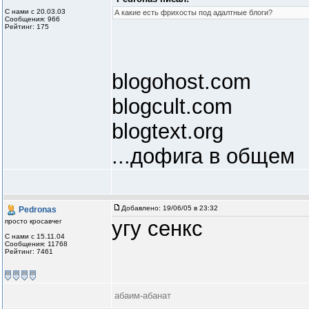
С нами с 20.03.03
А какие есть фрихосты под адалтные блоги?
Сообщения: 966
Рейтинг: 175
blogohost.com
blogcult.com
blogtext.org
...дофига в общем
Добавлено:
19/06/05 в 23:32
Pedronas
угу сенкс
просто кросавчег
С нами с 15.11.04
Сообщения: 11768
Рейтинг: 7461
абаим-абанат