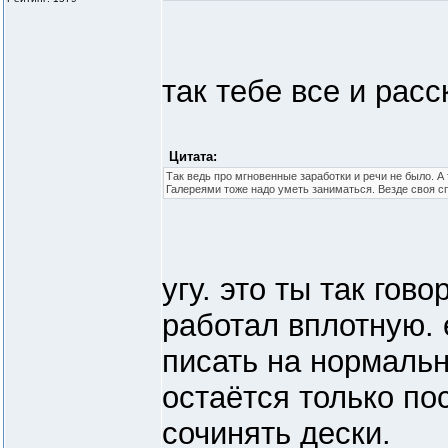
так тебе все и рас
Цитата:
Так ведь про мгновенные заработки и речи не было. А
Галереями тоже надо уметь заниматься. Везде своя с
угу. это ты так гов
работал вплотную.
писать на нормаль
остаётся только по
сочинять дески.