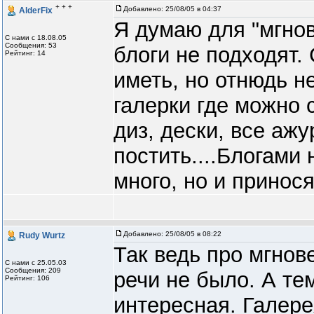
+ + +
Добавлено:
25/08/05 в 04:37
AlderFix
Я думаю для "мгнов
С нами с 18.08.05
Сообщения: 53
блоги не подходят.
Рейтинг: 14
иметь, но отнюдь не
галерки где можно 
диз, дески, все аж
постить....Блогами
много, но и принос
Добавлено:
25/08/05 в 08:22
Rudy Wurtz
Так ведь про мгнов
С нами с 25.05.03
Сообщения: 209
речи не было. А те
Рейтинг: 106
интересная. Галер