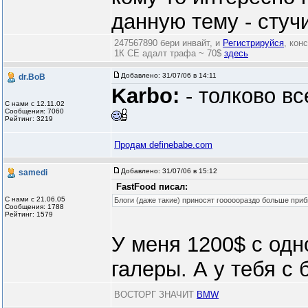
данную тему - стуч
247567890 бери инвайт, и
Регистрируйся
, кон
1К СЕ адалт трафа ~ 70$
здесь
Добавлено:
31/07/06 в 14:11
dr.BoB
Karbo:
- толково вс
С нами с 12.11.02
Сообщения: 7060
Рейтинг: 3219
Продам definebabe.com
Добавлено:
31/07/06 в 15:12
samedi
FastFood писал:
С нами с 21.06.05
Блоги (даже такие) приносят гооооораздо больше при
Сообщения: 1788
Рейтинг: 1579
У меня 1200$ с одн
галеры. А у тебя с
ВОСТОРГ ЗНАЧИТ
BMW