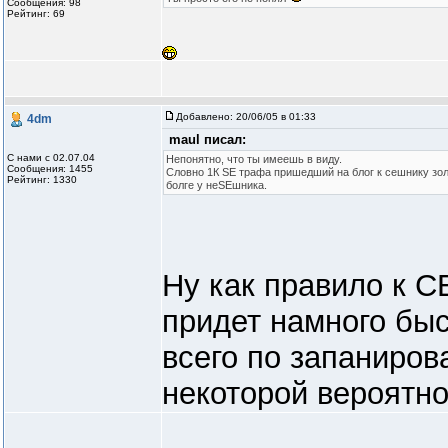
Сообщения: 98
Рейтинг: 69
Добавлено:
20/06/05 в 01:33
4dm
maul писал:
С нами с 02.07.04
Непонятно, что ты имеешь в виду.
Сообщения: 1455
Словно 1К SЕ трафа пришедший на блог к сешнику зол
Рейтинг: 1330
болге у неSЕшника.
Ну как правило к С
придет намного быс
всего по запаниров
некоторой вероятн