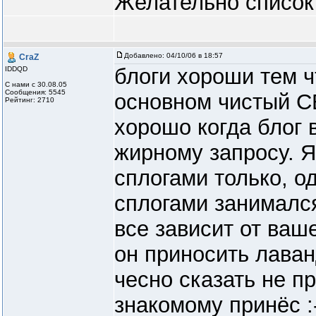
Желательно список
Добавлено:
04/10/06 в 18:57
CraZ
блоги хороши тем ч
IDDQD
С нами с 30.08.05
Сообщения: 5545
основном чистый С
Рейтинг: 2710
хорошо когда блог 
жирному запросу. 
сплогами только, о
сплогами занималс
все зависит от ваше
он приносить лаван
чесно сказать не п
знакомому принёс :-