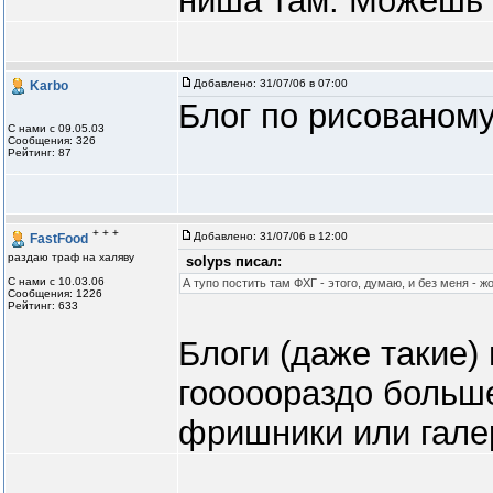
ниша там. Можешь 
Добавлено:
31/07/06 в 07:00
Karbo
Блог по рисованому
С нами с 09.05.03
Сообщения: 326
Рейтинг: 87
+ + +
Добавлено:
31/07/06 в 12:00
FastFood
раздаю траф на халяву
solyps писал:
С нами с 10.03.06
А тупо постить там ФХГ - этого, думаю, и без меня - жо
Сообщения: 1226
Рейтинг: 633
Блоги (даже такие)
гооооораздо больш
фришники или гале