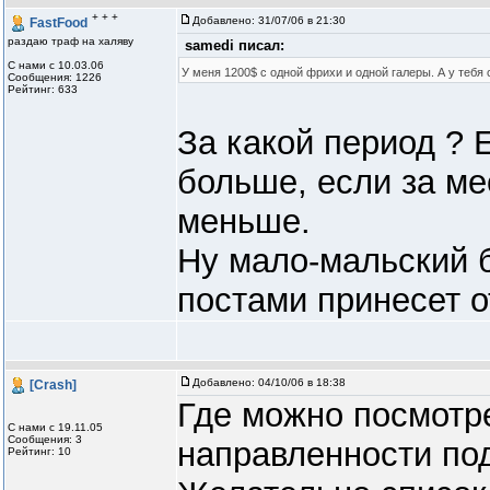
+ + +
Добавлено:
31/07/06 в 21:30
FastFood
раздаю траф на халяву
samedi писал:
С нами с 10.03.06
У меня 1200$ с одной фрихи и одной галеры. А у тебя 
Сообщения: 1226
Рейтинг: 633
За какой период ? Е
больше, если за ме
меньше.
Ну мало-мальский б
постами принесет от 
Добавлено:
04/10/06 в 18:38
[Crash]
Где можно посмотре
С нами с 19.11.05
Сообщения: 3
направленности по
Рейтинг: 10