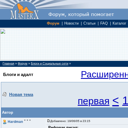
Форум
|
Новости
|
Статьи
|
FAQ
|
Каталог
Главная
»
Форум
»
Блоги и Социальные сети
»
Расширенн
Блоги и адалт
Новая тема
<
первая
Автор
+ + +
Добавлено:
19/06/05 в 23:15
Hardman
Pedronas писал: