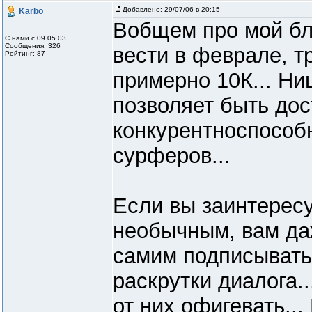
Добавлено:
29/07/06 в 20:15
Karbo
Вобщем про мой бло
С нами с 09.05.03
Сообщения: 326
вести в феврале, т
Рейтинг: 87
примерно 10К... Ниш
позволяет быть дос
конкурентноспособ
сурферов...
Если вы заинтерес
необычным, вам да
самим подписывать
раскрутки диалога.
от них офигевать...