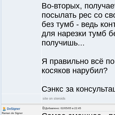
Во-вторых, получае
посылать рес со св
без тумб - ведь кон
для нарезки тумб б
получишь...
Я правильно всё по
косяков нарубил?
Сэнкс за консульт
site on steroids
Добавлено:
02/05/05 в 22:45
De$igner
Raman de Signer