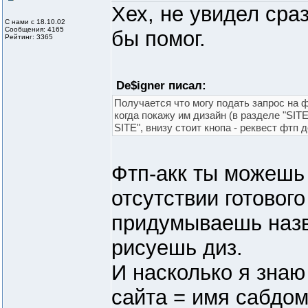
Хех, не увидел сраз
С нами с 18.10.02
Сообщения: 4165
бы помог.
Рейтинг: 3365
De$igner писал:
Получается что могу подать запрос на ф
когда покажу им дизайн (в разделе "SI
SITE", внизу стоит кнопа - реквест фтп 
Фтп-акк ты можешь
отсутствии готового 
придумываешь назв
рисуешь диз.
И насколько я знаю
сайта = имя сабдом