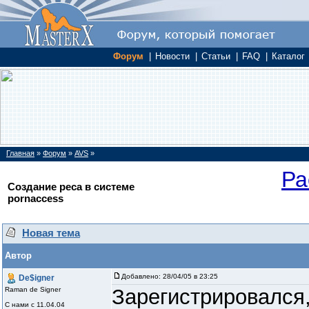
Форум
|
Новости
|
Статьи
|
FAQ
|
Каталог
Главная
»
Форум
»
AVS
»
Ра
Создание реса в системе
pornaccess
Новая тема
Автор
Добавлено:
28/04/05 в 23:25
De$igner
Зарегистрировался
Raman de Signer
С нами с 11.04.04