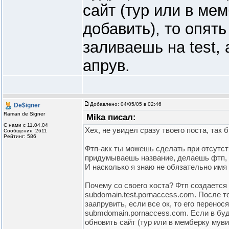
сайт (тур или в ме
добавить), то опят
заливаешь на test,
апрув.
Добавлено:
04/05/05 в 02:46
De$igner
Raman de Signer
Mika писал:
С нами с 11.04.04
Хех, не увидел сразу твоего поста, так б
Сообщения: 2611
Рейтинг: 586
Фтп-акк ты можешь сделать при отсутстви
придумываешь название, делаешь фтп, 
И насколько я знаю не обязательно имя
Почему со своего хоста? Фтп создается 
subdomain.test.pornaccess.com. После т
заапрувить, если все ок, то его перенося
submdomain.pornaccess.com. Если в бу
обновить сайт (тур или в мемберку муви