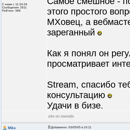
Самое смешное - п
С нами с 11.04.04
Сообщения: 2611
этого простого воп
Рейтинг: 586
МХовец, а вебмасте
зареганный
Как я понял он рег
просматривает инт
Stream, спасибо те
консультацию
Удачи в бизе.
site on steroids
Добавлено:
03/05/05 в 10:11
Mika