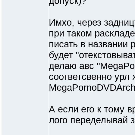
допуск)?
Имхо, через задницу
при таком раскладе
писать в названии р
будет "отекстовыват
делаю авс "MegaPo
соответсвенно урл 
MegaPornoDVDArchi
А если его к тому 
лого переделывай 