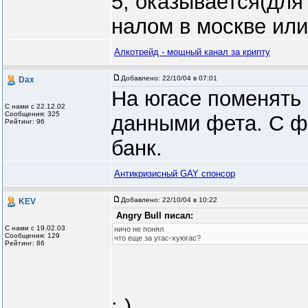
5, оказывается(для
налом в москве или
Алкотрейд - мощный канал за крипту
Добавлено:
22/10/04 в 07:01
Dax
На югасе поменять
С нами с 22.12.02
Сообщения: 325
данными фета. С фе
Рейтинг: 96
банк.
Антикризисный GAY спонсор
Добавлено:
22/10/04 в 10:22
KEV
Angry Bull писал:
С нами с 19.02.03
ничо не понял
Сообщения: 129
что еще за угас-хуюгас?
Рейтинг: 86
:-)