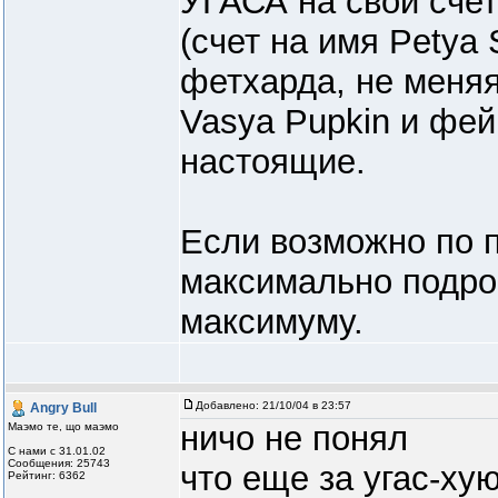
УГАСА на свой счет
(счет на имя Petya 
фетхарда, не меняя
Vasya Pupkin и фей
настоящие.
Если возможно по 
максимально подро
максимуму.
Добавлено:
21/10/04 в 23:57
Angry Bull
ничо не понял
Маэмо те, що маэмо
С нами с 31.01.02
Сообщения: 25743
что еще за угас-ху
Рейтинг: 6362