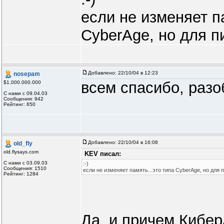
если не изменяет па
CyberAge, но для п
Добавлено:
22/10/04 в 12:23
nosepam
всем спасибо, разо
$1.000.000.000
С нами с 09.04.03
Сообщения: 942
Рейтинг: 650
Добавлено:
22/10/04 в 16:08
old_fly
old.flysays.com
KEV писал:
С нами с 03.09.03
:-)
Сообщения: 1510
если не изменяет память...это типа CyberAge, но для 
Рейтинг: 1284
Да, и причем Кибер