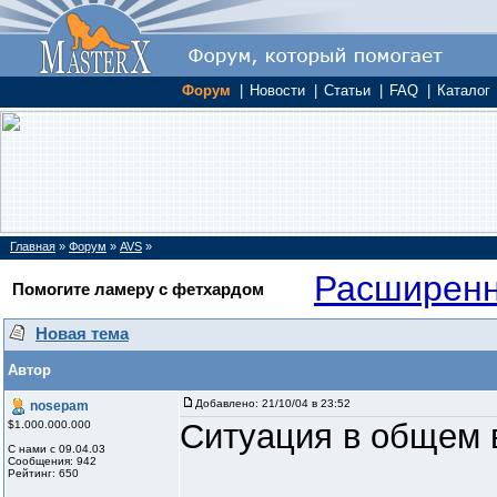
Форум
|
Новости
|
Статьи
|
FAQ
|
Каталог
Главная
»
Форум
»
AVS
»
Расширенн
Помогите ламеру с фетхардом
Новая тема
Автор
Добавлено:
21/10/04 в 23:52
nosepam
Ситуация в общем 
$1.000.000.000
С нами с 09.04.03
Сообщения: 942
Рейтинг: 650