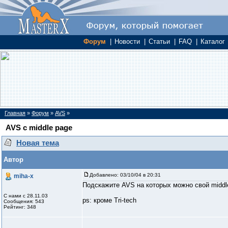
Форум
|
Новости
|
Статьи
|
FAQ
|
Каталог
Главная
»
Форум
»
AVS
»
AVS c middle page
Новая тема
Автор
Добавлено:
03/10/04 в 20:31
miha-x
Подскажите AVS на которых можно свой middl
С нами с 28.11.03
ps: кроме Tri-tech
Сообщения: 543
Рейтинг: 348