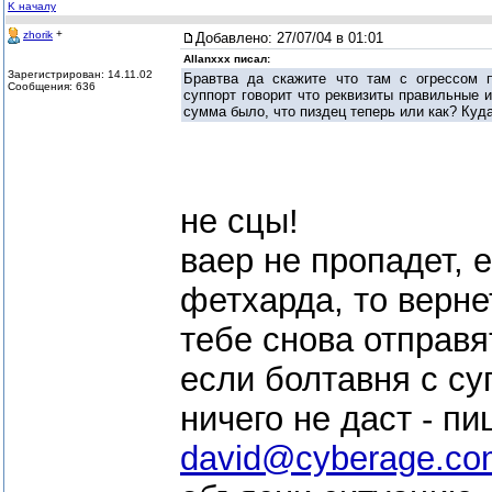
K началу
+
zhorik
Добавлено:
27/07/04 в 01:01
Allanxxx писал:
Зарегистрирован: 14.11.02
Бравтва да скажите что там с огрессом п
Сообщения: 636
суппорт говорит что реквизиты правильные и
сумма было, что пиздец теперь или как? Куда
не сцы!
ваер не пропадет, 
фетхарда, то верне
тебе снова отправят
если болтавня с с
ничего не даст - п
david@cyberage.co