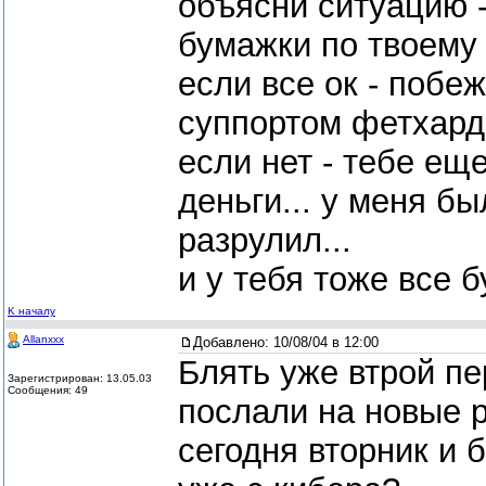
объясни ситуацию 
бумажки по твоему 
если все ок - побе
суппортом фетхард
если нет - тебе ещ
деньги... у меня б
разрулил...
и у тебя тоже все 
K началу
Allanxxx
Добавлено:
10/08/04 в 12:00
Блять уже втрой пе
Зарегистрирован: 13.05.03
Сообщения: 49
послали на новые 
сегодня вторник и 