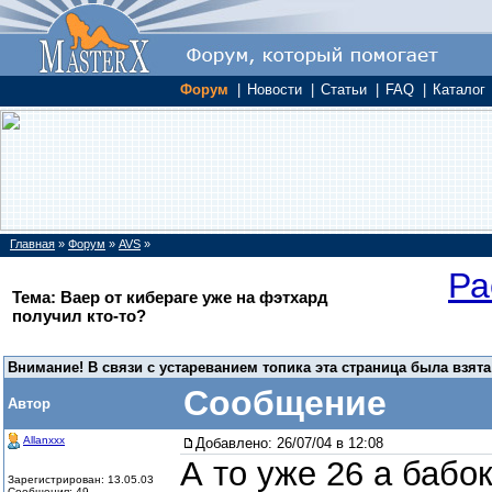
Форум
|
Новости
|
Статьи
|
FAQ
|
Каталог
Главная
»
Форум
»
AVS
»
Ра
Тема: Ваер от кибераге уже на фэтхард
получил кто-то?
Внимание! В связи с устареванием топика эта страница была взята
Сообщение
Автор
Allanxxx
Добавлено:
26/07/04 в 12:08
А то уже 26 а бабок
Зарегистрирован: 13.05.03
Сообщения: 49