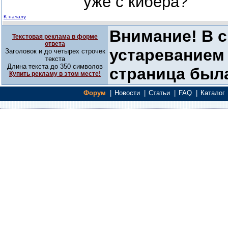
уже с кибера?
K началу
Внимание! В с
Текстовая реклама в форме
ответа
устареванием 
Заголовок и до четырех строчек
текста
Длина текста до 350 символов
страница была
Купить рекламу в этом месте!
Форум
|
Новости
|
Статьи
|
FAQ
|
Каталог