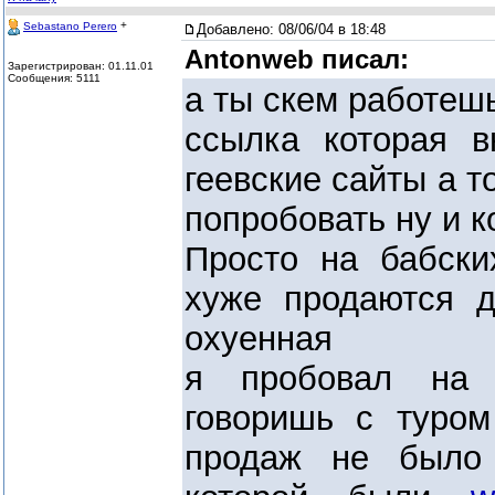
+
Sebastano Perero
Добавлено:
08/06/04 в 18:48
Antonweb писал:
Зарегистрирован: 01.11.01
Сообщения: 5111
а ты скем работеш
ссылка которая в
геевские сайты а т
попробовать ну и к
Просто на бабски
хуже продаются д
охуенная
я пробовал на 
говоришь с туром
продаж не было 