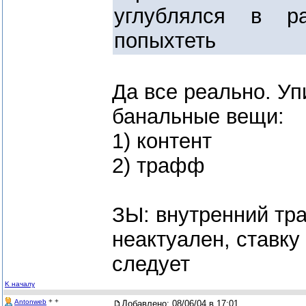
углублялся в р
попыхтеть
Да все реально. Уп
банальные вещи:
1) контент
2) трафф
ЗЫ: внутренний т
неактуален, ставку 
следует
K началу
+ +
Antonweb
Добавлено:
08/06/04 в 17:01