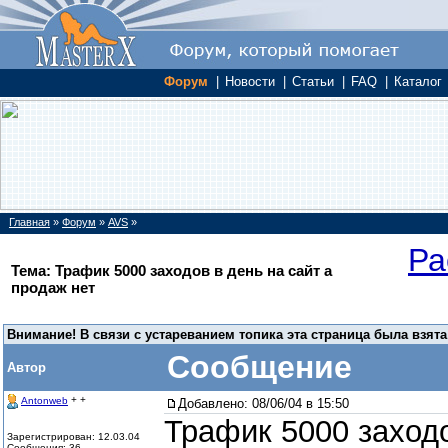
Форум
|
Новости
|
Статьи
|
FAQ
|
Каталог
Главная
»
Форум
»
AVS
»
Ра
Тема: Трафик 5000 заходов в день на сайт а
продаж нет
Внимание! В связи с устареванием топика эта страница была взята
Сообщение
Автор
+ +
Antonweb
Добавлено:
08/06/04 в 15:50
Трафик 5000 заходо
Зарегистрирован: 12.03.04
Сообщения: 36