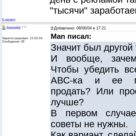
"тысячи" заработае
K началу
+ +
Antonweb
Добавлено:
08/06/04 в 17:21
Man писал:
Зарегистрирован: 12.03.04
Сообщения: 36
Значит был другой
И вообще, зачем
Чтобы убедить вс
АВС-ка и ее м
продать? Или про
лучше?
В первом случае
советы не нужны.
Как вариант, сдела