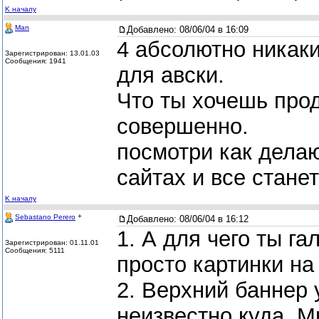
K началу
Man
Добавлено:
08/06/04 в 16:09
4 абсолютно никаки
Зарегистрирован: 13.01.03
Сообщения: 1941
для авски.
Что ты хочешь прод
совершенно.
посмотри как дела
сайтах и все станет
K началу
+
Sebastano Perero
Добавлено:
08/06/04 в 16:12
1. А для чего ты га
Зарегистрирован: 01.11.01
Сообщения: 5111
просто картинки на
2. Верхний баннер
неизвестно куда. 