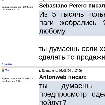
Sebastano Perero писал
Зарегистрирован: 12.03.04
Сообщения: 36
Из 5 тысячь толь
паги жобрались 
любому.
ты думаешь если х
сделать то продаж
K началу
Man
Добавлено:
08/06/04 в 17:09
Antonweb писал:
Зарегистрирован: 13.01.03
Сообщения: 1941
ты думаешь е
предпросмотр сде
пойдут?