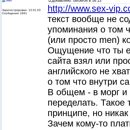
Добавлено:
08/06/04 в 16:13
http://www.sex-vip.
Зарегистрирован: 13.01.03
Сообщения: 1941
текст вообще не со
упоминания о том ч
(или просто men) ко
Ощущение что ты ег
сайта взял или про
английского не хва
о том что внутри са
В общем - в морг и
переделать. Такое 
принципе, но никак
Зачем кому-то плат