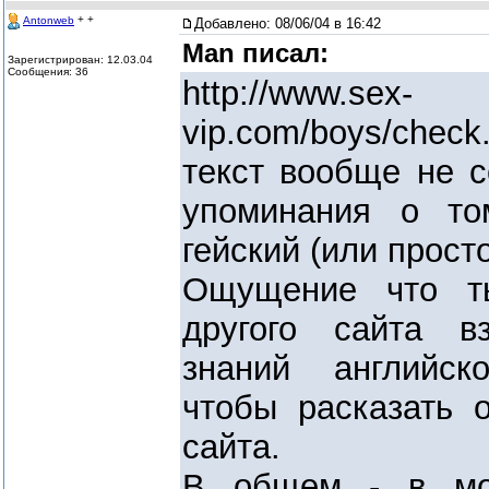
+ +
Antonweb
Добавлено:
08/06/04 в 16:42
Man писал:
Зарегистрирован: 12.03.04
Сообщения: 36
http://www.sex-
vip.com/boys/check
текст вообще не с
упоминания о то
гейский (или прост
Ощущение что т
другого сайта в
знаний английск
чтобы расказать 
сайта.
В общем - в мо