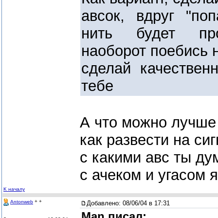
авсок, вдруг "по
нить будет про
наоборот поебись 
сделай качествен
тебе
А что можно лучше 
как развести на си
с какими авс ты ду
с ачеком и угасом 
K началу
+ +
Antonweb
Добавлено:
08/06/04 в 17:31
Man писал: