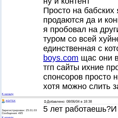
ну и контент
Просто на бабских 
продаются да и ко
я пробовал на друг
туром со всей хуй
единственная с ко
boys.com
щас они в
тгп сайты ихние пр
спонсоров просто н
хотя можно слить з
K началу
XGITSX
Добавлено:
08/06/04 в 18:38
5 лет работаешь?И
Зарегистрирован: 25.01.03
Сообщения: 495
K началу