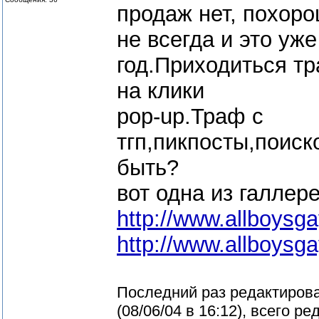
продаж нет, похоро
не всегда и это уж
год.Приходиться тр
на клики
pop-up.Траф с
тгп,пикпосты,поис
быть?
вот одна из галлере
http://www.allboysg
http://www.allboysg
Последний раз редактиров
(
08/06/04 в 16:12
), всего р