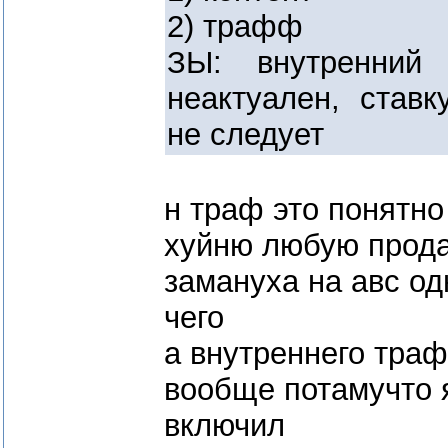
2) трафф
ЗЫ: внутренни
неактуален, ставк
не следует
н траф это понятно
хуйню любую прода
замануха на авс од
чего
а внутреннего траф
вообще потамучто 
включил