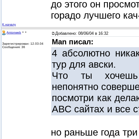
до этого он просмо
горадо лучшего кач
K началу
+ +
Antonweb
Добавлено:
08/06/04 в 16:32
Man писал:
Зарегистрирован: 12.03.04
Сообщения: 36
4 абсолютно ника
тур для авски.
Что ты хочешь
непонятно соверше
посмотри как дела
АВС сайтах и все с
но раньше года три