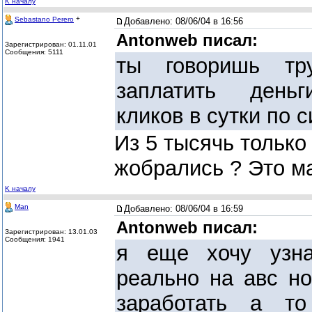
K началу
+
Sebastano Perero
Добавлено:
08/06/04 в 16:56
Antonweb писал:
Зарегистрирован: 01.11.01
Сообщения: 5111
ты говоришь тр
заплатить деньг
кликов в сутки по 
Из 5 тысячь только
жобрались ? Это м
K началу
Man
Добавлено:
08/06/04 в 16:59
Antonweb писал:
Зарегистрирован: 13.01.03
Сообщения: 1941
я еще хочу узн
реально на авс н
заработать а т