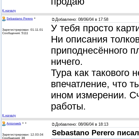
продаю
K началу
+
Sebastano Perero
Добавлено:
08/06/04 в 17:58
У тебя просто карт
Зарегистрирован: 01.11.01
Сообщения: 5111
Ни описания толков
приподнесённого п
ничего.
Тура как такового н
впечатление, что ты
ином измерении. С
работы.
K началу
+ +
Antonweb
Добавлено:
08/06/04 в 18:13
Sebastano Perero писал
Зарегистрирован: 12.03.04
Сообщения: 36