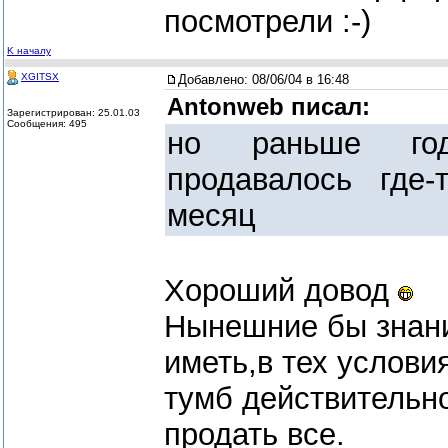
посмотрели :-)
K началу
XGITSX
Добавлено:
08/06/04 в 16:48
Antonweb писал:
Зарегистрирован: 25.01.03
Сообщения: 495
но раньше го
продавалось где
месяц
Хороший довод
Нынешние бы знани
иметь,в тех условия
тумб действительн
продать все.