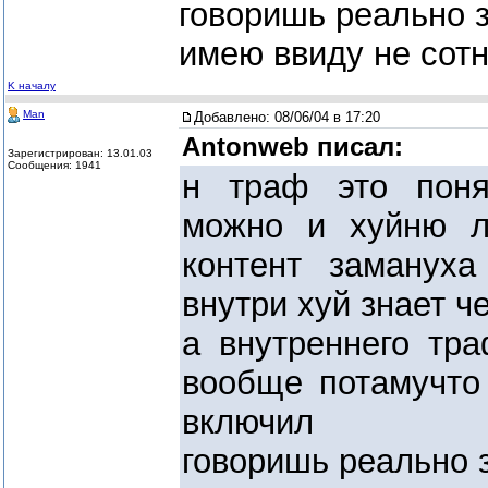
говоришь реально 
имею ввиду не сотн
K началу
Man
Добавлено:
08/06/04 в 17:20
Antonweb писал:
Зарегистрирован: 13.01.03
Сообщения: 1941
н траф это поня
можно и хуйню л
контент заманух
внутри хуй знает ч
а внутреннего тр
вообще потамучто
включил
говоришь реально 