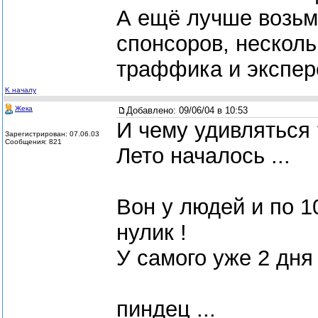
А ещё лучше возьм
спонсоров, нескол
траффика и экспере
K началу
Жека
Добавлено:
09/06/04 в 10:53
И чему удивляться 
Зарегистрирован: 07.06.03
Сообщения: 821
Лето началось ...
Вон у людей и по 1
нулик !
У самого уже 2 дня 
пиндец ...