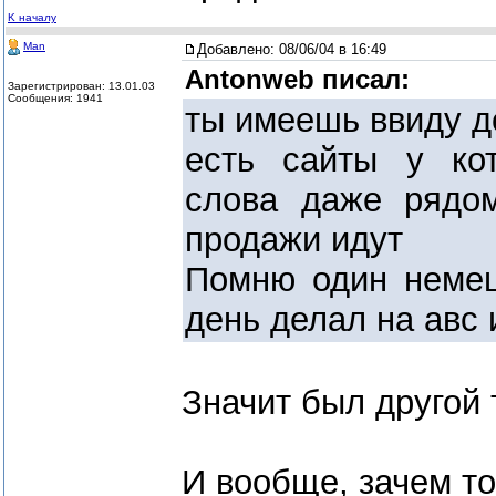
K началу
Man
Добавлено:
08/06/04 в 16:49
Antonweb писал:
Зарегистрирован: 13.01.03
Сообщения: 1941
ты имеешь ввиду 
есть сайты у ко
слова даже рядо
продажи идут
Помню один немец
день делал на авс 
Значит был другой
И вообще, зачем т