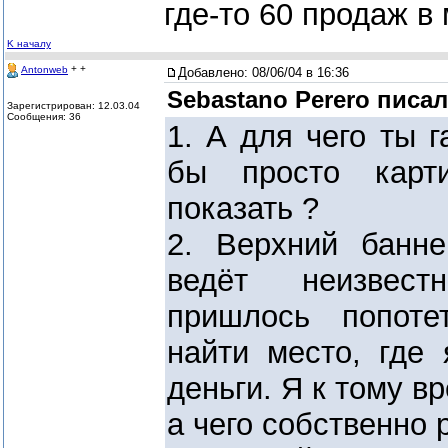
где-то 60 продаж в
K началу
+ +
Antonweb
Добавлено:
08/06/04 в 16:36
Sebastano Perero писал
Зарегистрирован: 12.03.04
Сообщения: 36
1. А для чего ты 
бы просто карт
показать ?
2. Верхний банн
ведёт неизвес
пришлось попоте
найти место, где 
деньги. Я к тому в
а чего собственно 