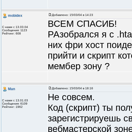
Добавлено:
15/03/04 в 14:23
mobidex
ВСЕМ СПАСИБ!
С нами с 13.03.04
Сообщения: 1123
РАзобрался я с .hta
Рейтинг: 608
них фри хост поид
прийти и скрипт ко
мембер зону ?
Добавлено:
15/03/04 в 18:16
Man
Не совсем.
С нами с 13.01.03
Сообщения: 6109
Код (скрипт) ты по
Рейтинг: 1962
зарегистрируешь св
вебмастерской зоне 