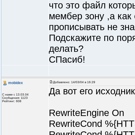
что это файл котор
мембер зону ,а как 
прописывать не знаю
Подскажите по пор
делать?
СПасиб!
Добавлено:
14/03/04 в 16:29
mobidex
Да вот его исходник
С нами с 13.03.04
Сообщения: 1123
Рейтинг: 608
RewriteEngine On
RewriteCond %{HT
RewriteCond %{HT