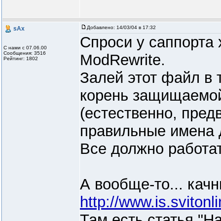
Добавлено:
14/03/04 в 17:32
sAx
Спроси у саппорта 
С нами с 07.06.00
Сообщения: 3516
ModRewrite.
Рейтинг: 1802
Залей этот файл в 
корень защищаемой
(естественно, пре
правильные имена 
Все должно работат
А вообще-то... качн
http://www.is.sviton
Там есть статья "Н