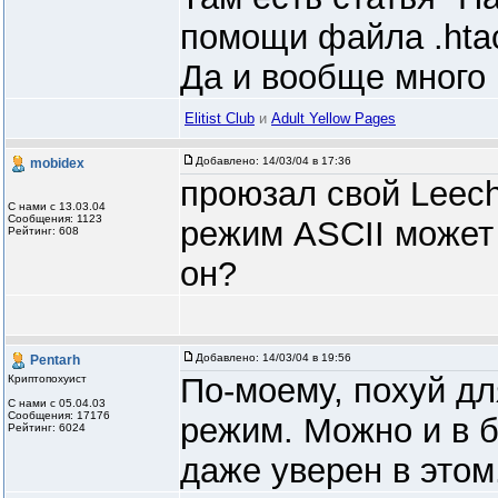
помощи файла .hta
Да и вообще много 
Elitist Club
и
Adult Yellow Pages
Добавлено:
14/03/04 в 17:36
mobidex
проюзал свой Leec
С нами с 13.03.04
Сообщения: 1123
режим ASCII может 
Рейтинг: 608
он?
Добавлено:
14/03/04 в 19:56
Pentarh
По-моему, похуй дл
Криптопохуист
С нами с 05.04.03
Сообщения: 17176
режим. Можно и в б
Рейтинг: 6024
даже уверен в этом