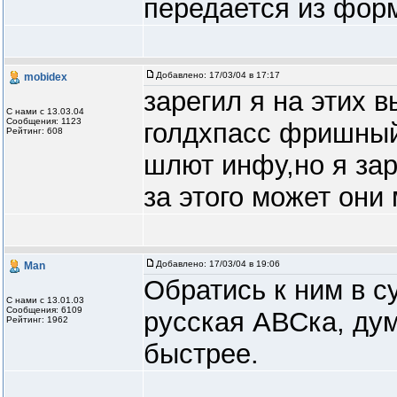
передается из фор
Добавлено:
17/03/04 в 17:17
mobidex
зарегил я на этих 
С нами с 13.03.04
Сообщения: 1123
голдхпасс фришный
Рейтинг: 608
шлют инфу,но я зар
за этого может они
Добавлено:
17/03/04 в 19:06
Man
Обратись к ним в су
С нами с 13.01.03
Сообщения: 6109
русская АВСка, ду
Рейтинг: 1962
быстрее.