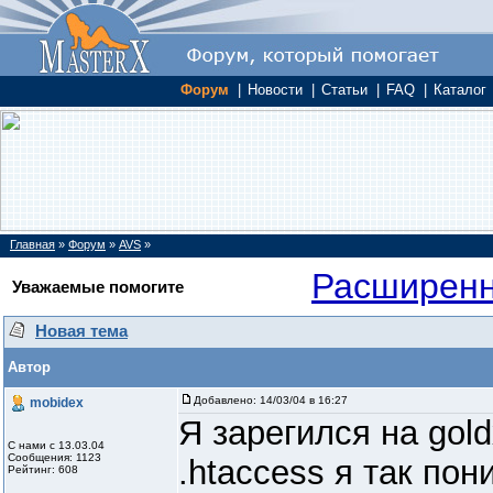
Форум
|
Новости
|
Статьи
|
FAQ
|
Каталог
Главная
»
Форум
»
AVS
»
Расширенн
Уважаемые помогите
Новая тема
Автор
Добавлено:
14/03/04 в 16:27
mobidex
Я зарегился на gol
С нами с 13.03.04
Сообщения: 1123
.htaccess я так по
Рейтинг: 608