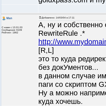
Добавлено:
14/03/04 в 17:11
Man
А, ну и собственно
С нами с 13.01.03
Сообщения: 6109
RewriteRule .*
Рейтинг: 1962
http://www.mydomain
[R,L]
это то куда редирек
без докУментов...
в данном случае и
паги со скриптом 
Ну а можно наприм
куда хочешь.