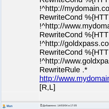
!^http://mydomain.c
RewriteCond %{HT
!^http://www.mydom
RewriteCond %{HT
!^http://goldxpass.c
RewriteCond %{HT
!^http://www.goldxp
RewriteRule .*
http://www.mydomain
[R,L]
Добавлено:
14/03/04 в 17:05
Man