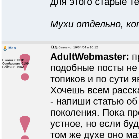
для этого старые те
Мухи отдельно, к
Добавлено:
16/04/04 в 10:12
Man
AdultWebmaster:
п
С нами с 13.01.03
Сообщения: 6109
подобные посты не
Рейтинг: 1962
топиков и по сути 
Хочешь всем расска
- напиши статью об
поколения. Пока п
устное, но если бу
том же духе оно ма