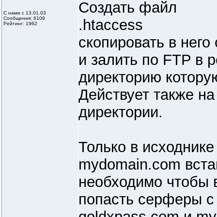
Создать файл
С нами с 13.01.03
Сообщения: 6109
.htaccess
Рейтинг: 1962
скопировать в него 
и залить по FTP в 
директорию котору
Действует также н
директории.
Только в исходнике
mydomain.com вста
необходимо чтобы 
попасть серферы 
goldxpass.com и m