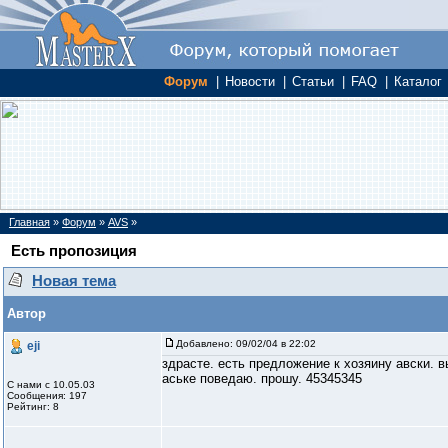
Форум
|
Новости
|
Статьи
|
FAQ
|
Каталог
Главная
»
Форум
»
AVS
»
Есть пропозиция
Новая тема
Автор
Добавлено:
09/02/04 в 22:02
eji
здрасте. есть предложение к хозяину авски. в
аське поведаю. прошу. 45345345
С нами с 10.05.03
Сообщения: 197
Рейтинг: 8