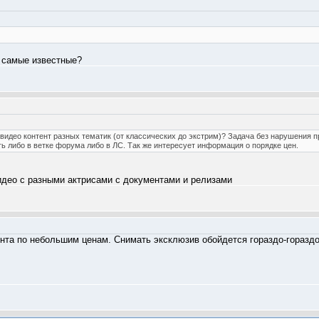
 самые известные?
н видео контент разных тематик (от классических до экстрим)? Задача без нарушения п
ь либо в ветке форума либо в ЛС. Так же интересует информация о порядке цен.
видео с разными актрисами с документами и релизами
ента по небольшим ценам. Снимать эксклюзив обойдется гораздо-горазд