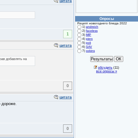
цитата
Опросы
Рецепт новогоднего блюда 2022
1)
andreich
2)
faceless
1
3)
MlP
4)
pierx
5)
poli
цитата
6)
SAV
7)
xokins
рав добавлять на
обсудить
(11)
все опросы »
0
цитата
о дороже.
0