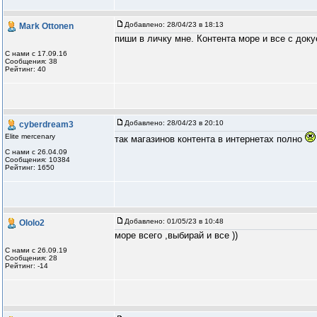
Добавлено:
28/04/23 в 18:13
Mark Ottonen
пиши в личку мне. Контента море и все с док
С нами с 17.09.16
Сообщения: 38
Рейтинг: 40
Добавлено:
28/04/23 в 20:10
cyberdream3
Elite mercenary
так магазинов контента в интернетах полно
С нами с 26.04.09
Сообщения: 10384
Рейтинг: 1650
Добавлено:
01/05/23 в 10:48
Ololo2
море всего ,выбирай и все ))
С нами с 26.09.19
Сообщения: 28
Рейтинг: -14