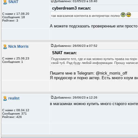
Добавлено:
01/05/23 в 16:40
SNAT
cyberdream3 писал:
С нами с 17.08.20
так магазинов контента в интернетах полно
Сообщения: 18
Рейтинг: 3
А можете подсказать проверенные или просто
Добавлено:
26/06/23 в 07:52
Nick Morris
SNAT писал:
С нами с 25.06.23
Подскажите плз, где и как можно купить права на пор
Сообщения: 1
свой туб. Рад буду любой информации. Прошу написат
Пишите мне в Telegram: @nick_morris_off
Я продюсер и порно актер. Есть много хоум 
Добавлено:
26/06/23 в 12:26
realist
в магазинах можно купить много старого конт
С нами с 08.04.12
Сообщения: 371
Рейтинг: 426