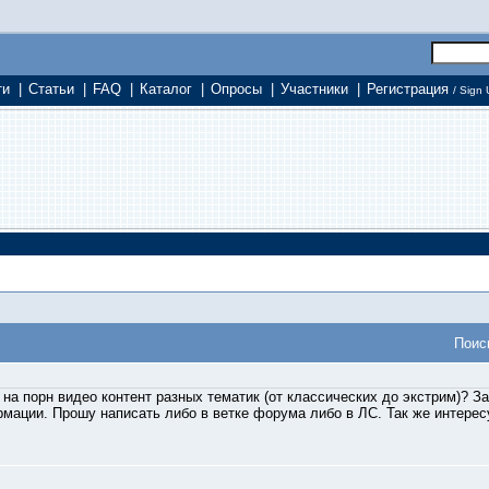
ти
|
Статьи
|
FAQ
|
Каталог
|
Опросы
|
Участники
|
Регистрация
/ Sign 
Поис
 на порн видео контент разных тематик (от классических до экстрим)? З
рмации. Прошу написать либо в ветке форума либо в ЛС. Так же интерес