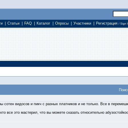
ти
|
Статьи
|
FAQ
|
Каталог
|
Опросы
|
Участники
|
Регистрация
/ Sign 
Поис
ы сотен видосов и пикч с разных платников и не только. Все в перемешк
 кто все это мастерил, что вы можете сказать относительно абузостойко