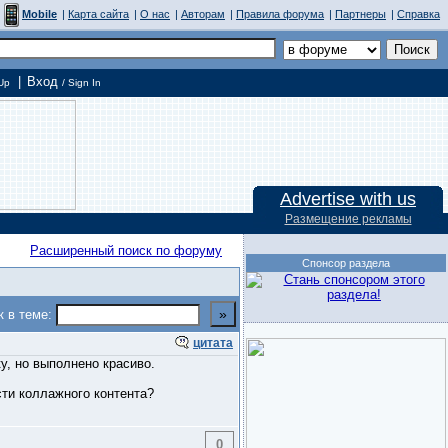
Mobile
|
Карта сайта
|
О нас
|
Авторам
|
Правила форума
|
Партнеры
|
Справка
|
Вход
Up
/ Sign In
Advertise with us
Размещение рекламы
Расширенный поиск по форуму
Спонсор раздела
к в теме:
цитата
у, но выполнено красиво.
сти коллажного контента?
0