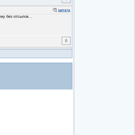
цитата
му без отсылок...
0