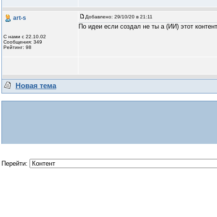
Добавлено:
29/10/20 в 21:11
art-s
По идеи если создал не ты а (ИИ) этот контен
С нами с 22.10.02
Сообщения: 349
Рейтинг: 98
Новая тема
Перейти: