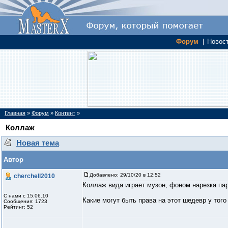
Форум
|
Новос
Главная
»
Форум
»
Контент
»
Коллаж
Новая тема
Автор
Добавлено:
29/10/20 в 12:52
cherchell2010
Коллаж вида играет музон, фоном нарезка пар
С нами с 15.06.10
Какие могут быть права на этот шедевр у того
Сообщения: 1723
Рейтинг: 52