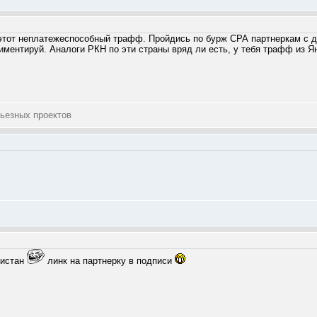
этот неплатежеспособный трафф. Пройдись по бурж СРА партнеркам с д
риментируй. Аналоги РКН по эти страны вряд ли есть, у тебя трафф из Я
ьезных проектов
кистан
линк на партнерку в подписи