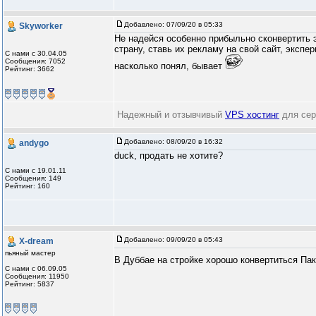
Добавлено:
07/09/20 в 05:33
Skyworker
Не надейся особенно прибыльно сконвертить 
страну, ставь их рекламу на свой сайт, экспе
С нами с 30.04.05
Сообщения: 7052
насколько понял, бывает
Рейтинг: 3662
Надежный и отзывчивый
VPS хостинг
для сер
Добавлено:
08/09/20 в 16:32
andygo
duck, продать не хотите?
С нами с 19.01.11
Сообщения: 149
Рейтинг: 160
Добавлено:
09/09/20 в 05:43
X-dream
пьяный мастер
В Дуббае на стройке хорошо конвертиться Па
С нами с 06.09.05
Сообщения: 11950
Рейтинг: 5837