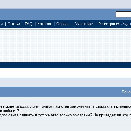
ти
|
Статьи
|
FAQ
|
Каталог
|
Опросы
|
Участники
|
Регистрация
/ Sign 
Поис
без монетизации. Хочу только пакистан замонетить, в связи с этим вопр
и забанит?
ого сайта сливать в тот же экзо только гс-страны? Не приведет ли это 