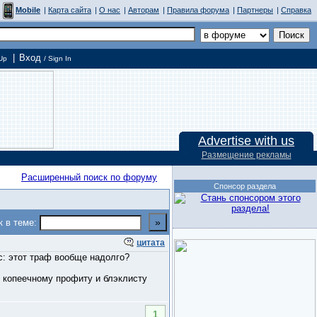
Mobile
|
Карта сайта
|
О нас
|
Авторам
|
Правила форума
|
Партнеры
|
Справка
|
Вход
Up
/ Sign In
Advertise with us
Размещение рекламы
Расширенный поиск по форуму
Спонсор раздела
к в теме:
цитата
ос: этот траф вообще надолго?
к копеечному профиту и блэклисту
1