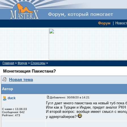
Форум
|
Новос
Главная
»
Форум
»
Спонсоры
»
Монетизация Пакистана?
Новая тема
Автор
Добавлено:
30/08/20 в 14:21
duck
Гугл дает много пакистана на новый туб пока 
Или как в Турции и Индии, придет аналог РКН 
С нами с 13.06.03
И второй вопрос: вообще имеет смысл с молод
Сообщения: 642
Рейтинг: 473
у адвертайзеров?