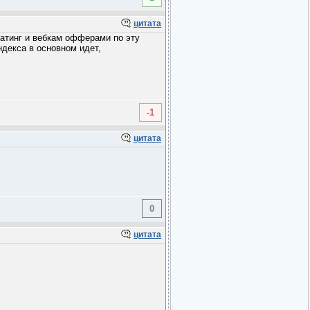
цитата
атинг и вебкам офферами по эту
ндекса в основном идет,
-1
цитата
0
цитата