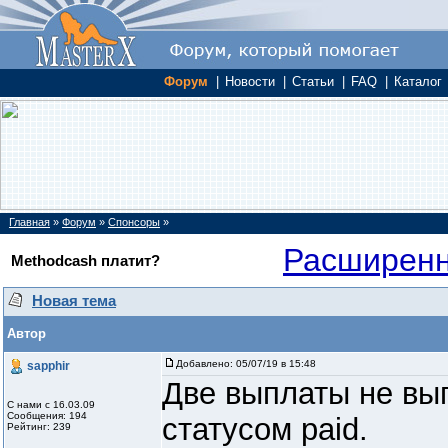
Форум
|
Новости
|
Статьи
|
FAQ
|
Каталог
Главная
»
Форум
»
Спонсоры
»
Расширенн
Methodcash платит?
Новая тема
Автор
Добавлено:
05/07/19 в 15:48
sapphir
Две выплаты не вып
С нами с 16.03.09
Сообщения: 194
статусом paid.
Рейтинг: 239