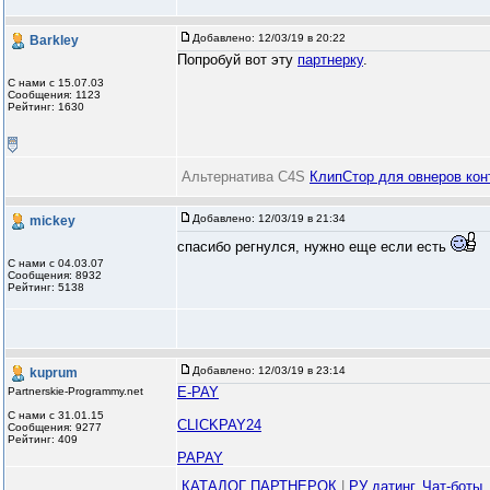
Добавлено:
12/03/19 в 20:22
Barkley
Попробуй вот эту
партнерку
.
С нами с 15.07.03
Сообщения: 1123
Рейтинг: 1630
Альтернатива C4S
КлипСтор для овнеров кон
Добавлено:
12/03/19 в 21:34
mickey
спасибо регнулся, нужно еще если есть
С нами с 04.03.07
Сообщения: 8932
Рейтинг: 5138
Добавлено:
12/03/19 в 23:14
kuprum
E-PAY
Partnerskie-Programmy.net
С нами с 31.01.15
CLICKPAY24
Сообщения: 9277
Рейтинг: 409
PAPAY
КАТАЛОГ ПАРТНЕРОК
|
РУ датинг, Чат-боты,