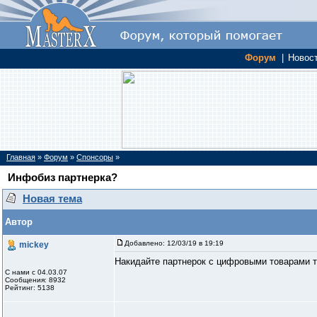
Форум
|
Новос
Главная
»
Форум
»
Спонсоры
»
Инфобиз партнерка?
Новая тема
Автор
Добавлено:
12/03/19 в 19:19
mickey
Накидайте партнерок с цифровыми товарами 
С нами с 04.03.07
Сообщения: 8932
Рейтинг: 5138