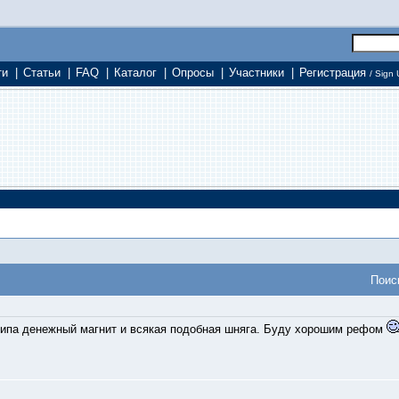
ти
|
Статьи
|
FAQ
|
Каталог
|
Опросы
|
Участники
|
Регистрация
/ Sign 
Поис
типа денежный магнит и всякая подобная шняга. Буду хорошим рефом