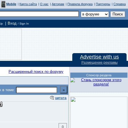
Mobile
|
Карта сайта
|
О нас
|
Авторам
|
Правила форума
|
Партнеры
|
Справка
|
Вход
Up
/ Sign In
Advertise with us
Размещение рекламы
Расширенный поиск по форуму
Спонсор раздела
к в теме:
цитата
0