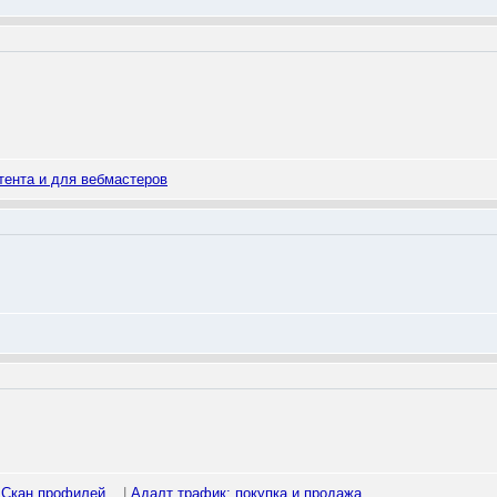
тента и для вебмастеров
 Скан профилей...
|
Адалт трафик: покупка и продажа