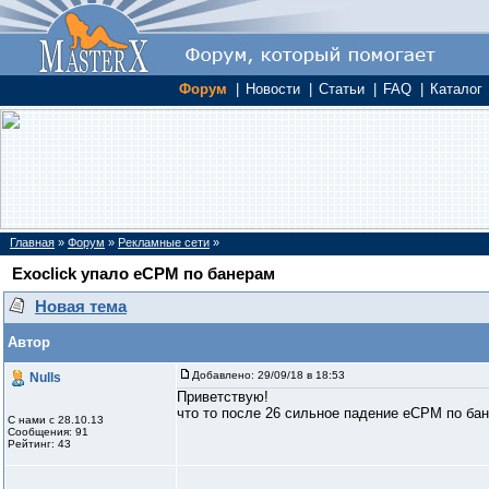
Форум
|
Новости
|
Статьи
|
FAQ
|
Каталог
Главная
»
Форум
»
Рекламные сети
»
Exoclick упало eCPM по банерам
Новая тема
Автор
Добавлено:
29/09/18 в 18:53
Nulls
Приветствую!
что то после 26 сильное падение eCPM по б
С нами с 28.10.13
Сообщения: 91
Рейтинг: 43