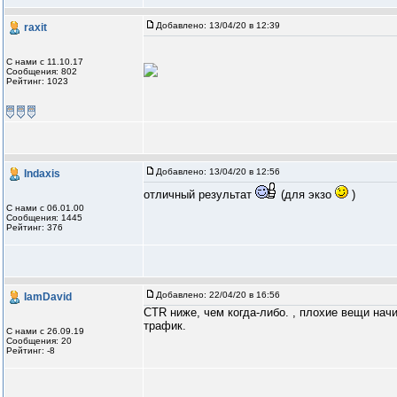
Добавлено:
13/04/20 в 12:39
raxit
С нами с 11.10.17
Сообщения: 802
Рейтинг: 1023
Добавлено:
13/04/20 в 12:56
Indaxis
отличный результат
(для экзо
)
С нами с 06.01.00
Сообщения: 1445
Рейтинг: 376
Добавлено:
22/04/20 в 16:56
IamDavid
CTR ниже, чем когда-либо. , плохие вещи нач
трафик.
С нами с 26.09.19
Сообщения: 20
Рейтинг: -8