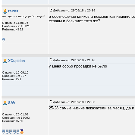
Добавлено:
29/09/18 в 20:39
raider
а соотношение кликов и показов как изменило
мы, цари - народ работящий!
страны и блеклист тото же?
С нами с 11.06.05
Сообщения: 13121
Рейтинг: 4892
Добавлено:
29/09/18 в 21:16
XCupidon
у меня особо просадки не было
С нами с 15.09.15
Сообщения: 327
Рейтинг: 291
Добавлено:
29/09/18 в 22:33
SAV
25-28 самые низкие показатели за месяц, да и
С нами с 20.01.03
Сообщения: 18003
Рейтинг: 9760