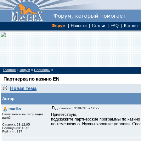
Форум
|
Новости
|
Статьи
|
FAQ
|
Каталог
Главная
»
Форум
»
Спонсоры
»
Партнерка по казино EN
Новая тема
Автор
Добавлено:
31/07/18 в 12:22
mariks
Приветствую,
Саша,зачем ты литр водки
взял?
подскажите партнерские программы по казино 
по теме казино. Нужны хорошие условия. Спа
С нами с 23.12.05
Сообщения: 1372
Рейтинг: 737