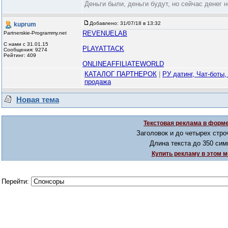
Деньги были, деньги будут, но сейчас денег нет
Добавлено:
31/07/18 в 13:32
kuprum
REVENUELAB
Partnerskie-Programmy.net
С нами с 31.01.15
PLAYATTACK
Сообщения: 9274
Рейтинг: 409
ONLINEAFFILIATEWORLD
КАТАЛОГ ПАРТНЕРОК
|
РУ датинг, Чат-боты,
продажа
Новая тема
Текстовая реклама в форме
Заголовок и до четырех стро
Длина текста до 350 сим
Купить рекламу в этом м
Перейти: