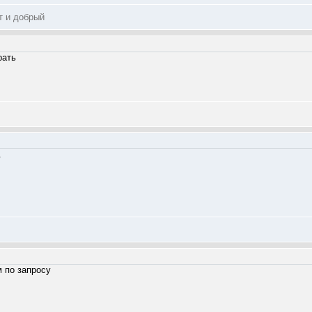
т и добрый
рать
.
 по запросу