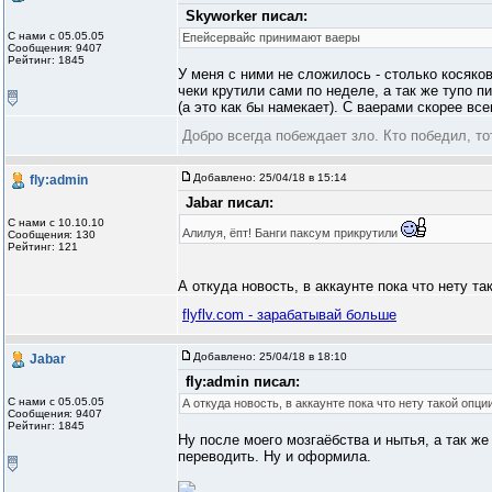
Skyworker писал:
С нами с 05.05.05
Епейсервайс принимают ваеры
Сообщения: 9407
Рейтинг: 1845
У меня с ними не сложилось - столько косяков
чеки крутили сами по неделе, а так же тупо п
(а это как бы намекает). С ваерами скорее все
Добро всегда побеждает зло. Кто победил, то
Добавлено:
25/04/18 в 15:14
fly:admin
Jabar писал:
С нами с 10.10.10
Алилуя, ёпт! Банги паксум прикрутили
Сообщения: 130
Рейтинг: 121
А откуда новость, в аккаунте пока что нету та
flyflv.com - зарабатывай больше
Добавлено:
25/04/18 в 18:10
Jabar
fly:admin писал:
С нами с 05.05.05
А откуда новость, в аккаунте пока что нету такой опци
Сообщения: 9407
Рейтинг: 1845
Ну после моего мозгаёбства и нытья, а так же
переводить. Ну и оформила.