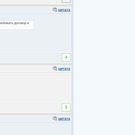
цитата
ребовать договор и
4
цитата
5
цитата