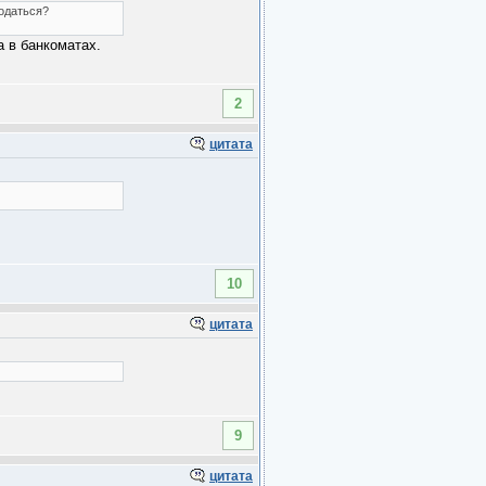
податься?
 в банкоматах.
2
цитата
10
цитата
9
цитата