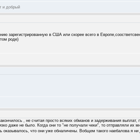
т и добрый
нию зарегистрированную в США или скорее всего в Европе,соостветсвен
этом роде)
акончилось , не считая просто всяких обманов и задерживания выплат, п
лизко даже не было. Когда они то "не получали чеки", то отправляли их 
ть оказывалось, что они уже обналичены. Вобщем такого наебалова я ни 