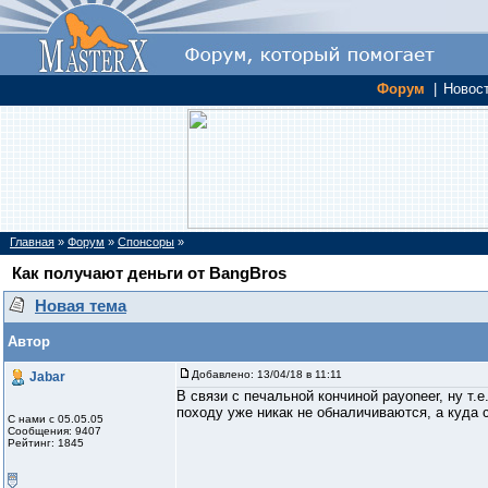
Форум
|
Новос
Главная
»
Форум
»
Спонсоры
»
Как получают деньги от BangBros
Новая тема
Автор
Добавлено:
13/04/18 в 11:11
Jabar
В связи с печальной кончиной payoneer, ну т.е.
походу уже никак не обналичиваются, а куда 
С нами с 05.05.05
Сообщения: 9407
Рейтинг: 1845