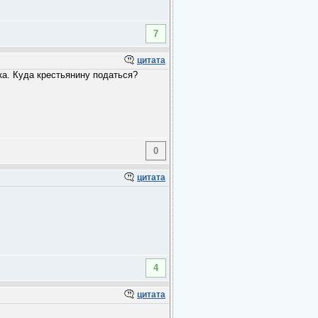
7
цитата
ка. Куда крестьянину податься?
0
цитата
4
цитата