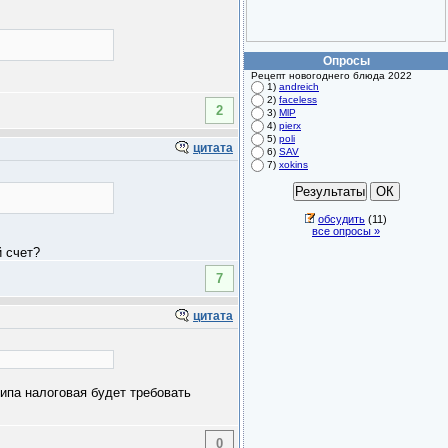
Опросы
Рецепт новогоднего блюда 2022
1)
andreich
2)
faceless
2
3)
MlP
4)
pierx
5)
poli
цитата
6)
SAV
7)
xokins
обсудить
(11)
все опросы »
й счет?
7
цитата
ипа налоговая будет требовать
0