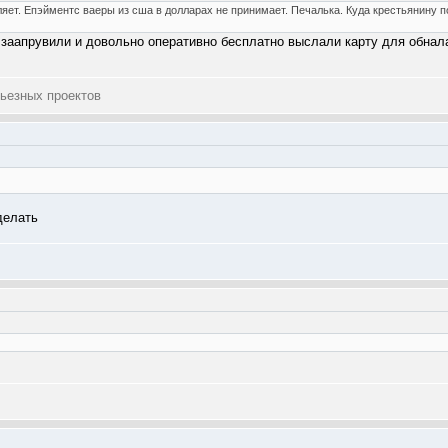
ляет. Епэйментс ваеры из сша в долларах не принимает. Печалька. Куда крестьянину 
заапрувили и довольно оперативно бесплатно выслали карту для обнала
ьезных проектов
делать