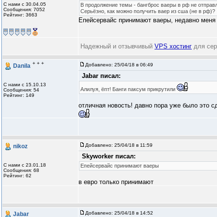
С нами с 30.04.05
В продолжение темы - бангброс ваеры в рф не отправ
Сообщения: 7052
Серьёзно, как можно получить ваер из сша (не в рф)?
Рейтинг: 3663
Епейсервайс принимают ваеры, недавно меня 
Надежный и отзывчивый
VPS хостинг
для сер
+ + +
Добавлено:
25/04/18 в 06:49
Danila
Jabar писал:
С нами с 15.10.13
Алилуя, ёпт! Банги паксум прикрутили
Сообщения: 54
Рейтинг: 149
отличная новость! давно пора уже было это с
Добавлено:
25/04/18 в 11:59
nikoz
Skyworker писал:
С нами с 23.01.18
Епейсервайс принимают ваеры
Сообщения: 68
Рейтинг: 62
в евро только принимают
Добавлено:
25/04/18 в 14:52
Jabar