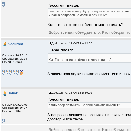
Securom писал:
соостветсвенно вайер будет подписан от кого и за что
У банка вопросов не должно возникнуть
Хм. Т.е. в тот же епэйментс можно слать?
Добро всегда побеждает зло. Кто победил, то
Добавлено:
13/04/18 в 13:56
Securom
Jabar писал:
С нами с 30.10.12
Сообщения: 3124
Хм. Т.е. в тот же епэйментс можно слать?
Рейтинг: 2541
А зачем прокладки в виде епейментсов и проч
Добавлено:
13/04/18 в 20:07
Jabar
Securom писал:
С нами с 05.05.05
слать ваер прямиком на твой банковский счет?
Сообщения: 9407
Рейтинг: 1845
А вопросов лишних не возникнет в связи с по
договор и всё такое.
Добро всегда побеждает зло. Кто победил, то