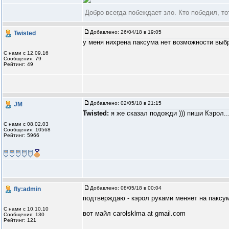
Добро всегда побеждает зло. Кто победил, то
Добавлено:
26/04/18 в 19:05
Twisted
у меня нихрена паксума нет возможности выб
С нами с 12.09.16
Сообщения: 79
Рейтинг: 49
Добавлено:
02/05/18 в 21:15
JM
Twisted:
я же сказал подожди ))) пиши Кэрол..
С нами с 08.02.03
Сообщения: 10568
Рейтинг: 5966
Добавлено:
08/05/18 в 00:04
fly:admin
подтверждаю - кэрол руками меняет на паксум
С нами с 10.10.10
вот майл carolsklma at gmail.com
Сообщения: 130
Рейтинг: 121