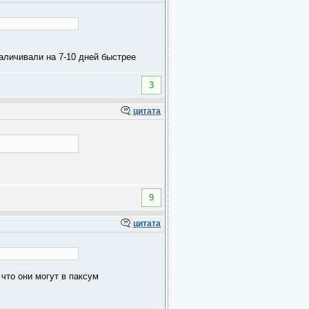
наличивали на 7-10 дней быстрее
3
цитата
9
цитата
 что они могут в паксум