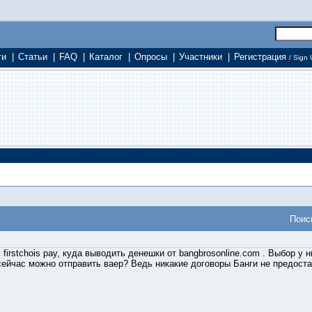
ти
|
Статьи
|
FAQ
|
Каталог
|
Опросы
|
Участники
|
Регистрация
/ Sign 
Поис
 firstchois pay, куда выводить денешки от bangbrosonline.com . Выбор у н
сейчас можно отправить ваер? Ведь никакие договоры Банги не предоста