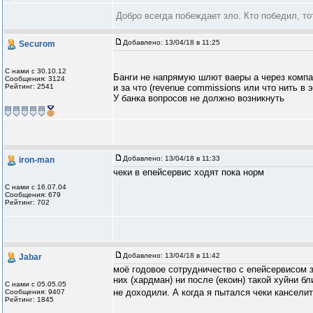
Добро всегда побеждает зло. Кто победил, то
Добавлено:
13/04/18 в 11:25
Securom
С нами с 30.10.12
Банги не напрямую шлют ваеры а через компа
Сообщения: 3124
Рейтинг: 2541
и за что (revenue commissions или что нить в 
У банка вопросов не должно возникнуть
Добавлено:
13/04/18 в 11:33
iron-man
чеки в епейсервис ходят пока норм
С нами с 16.07.04
Сообщения: 679
Рейтинг: 702
Добавлено:
13/04/18 в 11:42
Jabar
моё годовое сотрудничество с епейсервисом з
них (хардман) ни после (екоин) такой хуйни б
С нами с 05.05.05
не доходили. А когда я пытался чеки кансели
Сообщения: 9407
Рейтинг: 1845