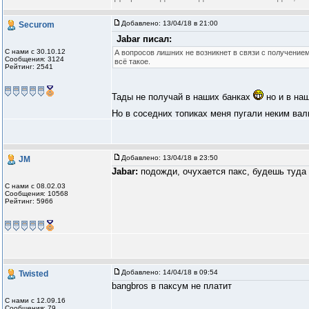
Добавлено:
13/04/18 в 21:00
Securom
Jabar писал:
С нами с 30.10.12
А вопросов лишних не возникнет в связи с получением
Сообщения: 3124
всё такое.
Рейтинг: 2541
Тады не получай в наших банках
но и в наш
Но в соседних топиках меня пугали неким вал
Добавлено:
13/04/18 в 23:50
JM
Jabar:
подожди, очухается пакс, будешь туда 
С нами с 08.02.03
Сообщения: 10568
Рейтинг: 5966
Добавлено:
14/04/18 в 09:54
Twisted
bangbros в паксум не платит
С нами с 12.09.16
Сообщения: 79