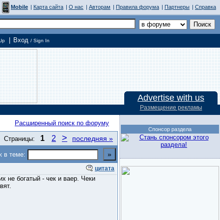
Mobile
|
Карта сайта
|
О нас
|
Авторам
|
Правила форума
|
Партнеры
|
Справка
|
Вход
Up
/ Sign In
Advertise with us
Размещение рекламы
Расширенный поиск по форуму
Спонсор раздела
>
1
2
последняя »
Страницы:
к в теме:
цитата
их не богатый - чек и ваер. Чеки
вят.