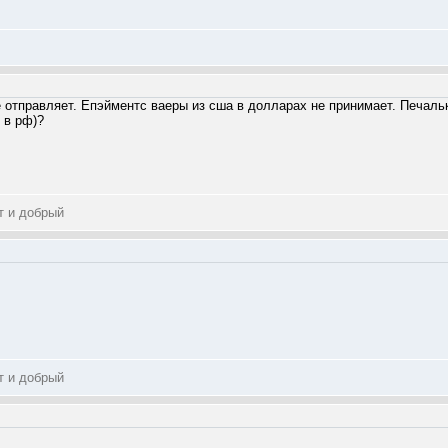
 отправляет. Епэйментс ваеры из сша в долларах не принимает. Печаль
 в рф)?
т и добрый
т и добрый