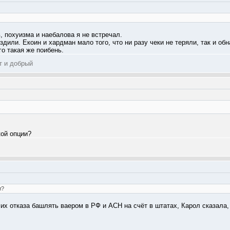
, похуизма и наебалова я не встречал.
издили. Екоин и хардман мало того, что ни разу чеки не теряли, так и об
го такая же поибень.
т и добрый
кой опции?
и?
 их отказа башлять ваером в РФ и ACH на счёт в штатах, Карол сказала,