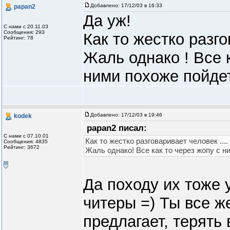
Добавлено:
17/12/03 в 16:33
papan2
Да уж!
С нами с 20.11.03
Сообщения: 293
Как то жестко разго
Рейтинг: 78
Жаль однако ! Все 
ними похоже пойдет
Добавлено:
17/12/03 в 19:46
kodek
papan2 писал:
С нами с 07.10.01
Как то жестко разговаривает человек ....
Сообщения: 4835
Рейтинг: 3672
Жаль однако! Все как то через жопу с н
Да походу их тоже
читеры =) Ты все ж
предлагает, терять