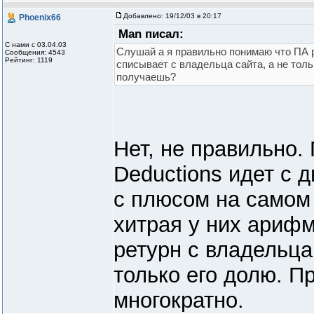
Добавлено:
19/12/03 в 20:17
Phoenix66
Man писал:
С нами с 03.04.03
Слушай а я правильно понимаю что ПА р
Сообщения: 4543
Рейтинг: 1119
списывает с владельца сайта, а не тольк
получаешь?
Нет, не правильно.
Deductions идет с д
с плюсом на самом 
хитрая у них арифм
ретурн с владельца
только его долю. П
многократно.