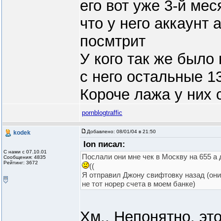
его вот уже 3-й мес
что у него аккаунт
посмтрит
У кого так же было
с него остальные 1
Короче лажа у них 
pornblogtraffic
Добавлено:
08/01/04 в 21:50
kodek
Ion писал:
С нами с 07.10.01
Послали они мне чек в Москву на 655 а
Сообщения: 4835
Рейтинг: 3672
((
Я отправил Джону свифтовку назад (они
не тот норер счета в моем банке)
Хм.. Непонятно, эт