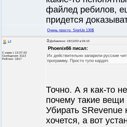
файлед ребилов, е
придется доказыват
Очень просто. SignUp 130$
Добавлено:
18/12/03 в 04:10
zJ
Phoenix66 писал:
С нами с 13.07.02
Их действительно запарили русские чи
Сообщения: 3113
Рейтинг: 1817
программу. Просто тупо кардят.
Точно. А я как-то н
почему такие вещи н
Убирать SRevenue к
хочется, а вот уста