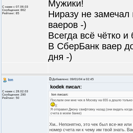
Мужики!
С нами с 07.06.03
Сообщения: 862
Ниразу не замечал 
Рейтинг: 85
ваеров -)
Всегда всё чётко и
В СберБанк ваер до
дня -)
Добавлено:
09/01/04 в 02:45
Ion
kodek писал:
С нами с 28.02.03
Ion писал:
Сообщения: 290
Рейтинг: 50
Послали они мне чек в Москву на 655 а дошло только
((
Я отправил Джону свифтовку назад (они видать когда
счета в моем банке)
Хм.. Непонятно, это чек был все-же или 
номер счета ни к чему им твой знать. Ва