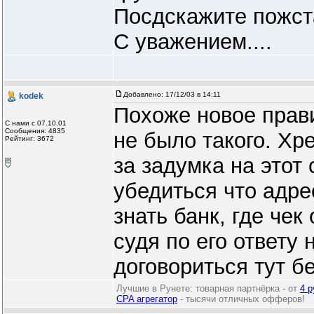
Посдскажите пожст
С уважением....
Добавлено:
17/12/03 в 14:11
kodek
Похоже новое прав
С нами с 07.10.01
Сообщения: 4835
не было такого. Хре
Рейтинг: 3672
за задумка на этот 
убедиться что адре
знать банк, где чек
судя по его ответу
договориться тут бе
Лучшие в Рунете: товарная партнёрка - от
4 р
CPA агрегатор
- тысячи отличных офферов!