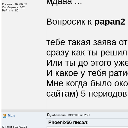
мдааа ...
С нами с 07.06.03
Сообщения: 862
Рейтинг: 85
Вопросик к
papan2
тебе такая заява о
сразу как ты решил
Или ты до этого уж
И какое у тебя рати
Мне когда было око
сайтам) 5 периодов
Добавлено:
19/12/03 в 02:27
Man
Phoenix66 писал:
С нами с 13.01.03