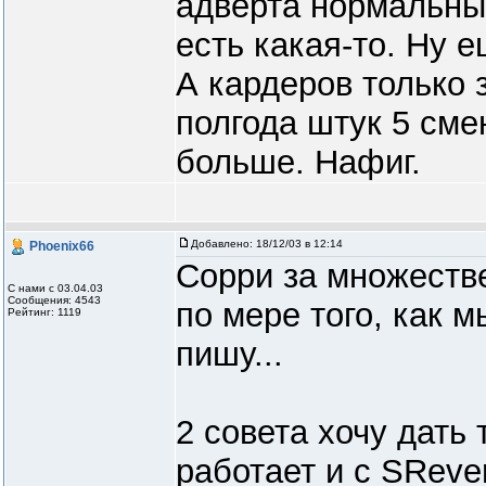
адверта нормальных
есть какая-то. Ну 
А кардеров только 
полгода штук 5 сме
больше. Нафиг.
Добавлено:
18/12/03 в 12:14
Phoenix66
Сорри за множеств
С нами с 03.04.03
Сообщения: 4543
по мере того, как 
Рейтинг: 1119
пишу...
2 совета хочу дать 
работает и с SReve