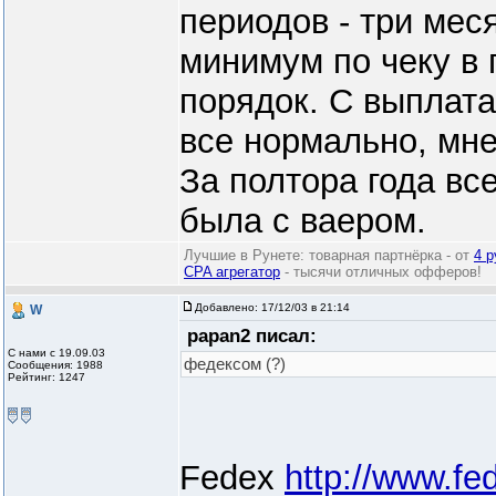
периодов - три мес
минимум по чеку в 
порядок. С выплата
все нормально, мне
За полтора года вс
была с ваером.
Лучшие в Рунете: товарная партнёрка - от
4 р
CPA агрегатор
- тысячи отличных офферов!
Добавлено:
17/12/03 в 21:14
W
papan2 писал:
С нами с 19.09.03
федексом (?)
Сообщения: 1988
Рейтинг: 1247
Fedex
http://www.fe