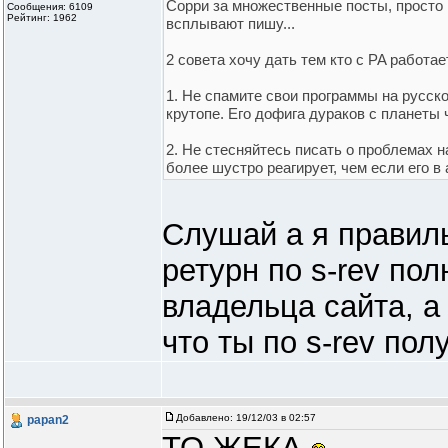
Сорри за множественные посты, просто 
Сообщения: 6109
Рейтинг: 1962
всплывают пишу...
2 совета хочу дать тем кто с PA работае
1. Не спамите свои программы на русск
крутопе. Его дофига дураков с планеты 
2. Не стесняйтесь писать о проблемах н
более шустро реагирует, чем если его в
Слушай а я правил
ретурн по s-rev по
владельца сайта, а 
что ты по s-rev по
Добавлено:
19/12/03 в 02:57
papan2
ТО ЖЕКА