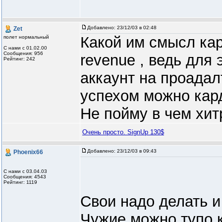
Добавлено:
23/12/03 в 02:48
Zet
Какой им смысл кар
полет нормальный
С нами с 01.02.00
Сообщения: 956
revenue , ведь для 
Рейтинг: 242
аккаунт на проадал
успехом можно кард
Не пойму в чем хит
Очень просто. SignUp 130$
Добавлено:
23/12/03 в 09:43
Phoenix66
С нами с 03.04.03
Сообщения: 4543
Рейтинг: 1119
Свои надо делать и
Чужие можно тупо к