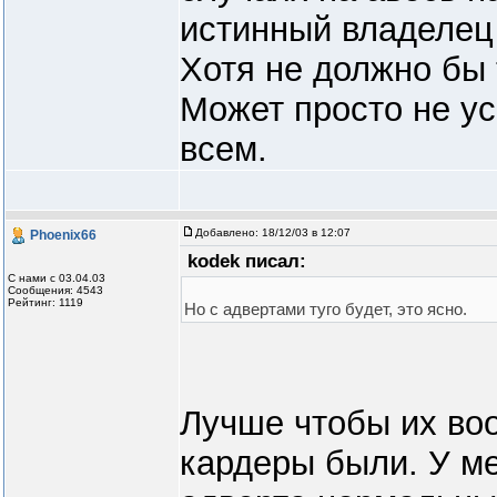
истинный владелец 
Хотя не должно бы 
Может просто не ус
всем.
Добавлено:
18/12/03 в 12:07
Phoenix66
kodek писал:
С нами с 03.04.03
Сообщения: 4543
Рейтинг: 1119
Но с адвертами туго будет, это ясно.
Лучше чтобы их во
кардеры были. У ме