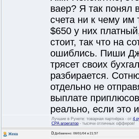
ваер? Я так понял 
счета ни к чему им 
$650 у них платный
стоит, так что на с
ошиблись. Пиши Дж
трясет своих бухга
разбирается. Сотню
отдельно не отправ
выплате приплюсова
реально, если это 
Лучшие в Рунете: товарная партнёрка - от
4 р
CPA агрегатор
- тысячи отличных офферов!
Добавлено:
08/01/04 в 21:57
Жека