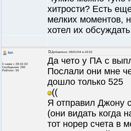
хитрости? Есть ещ
мелких моментов, н
хотел их обсуждать
Добавлено:
08/01/04 в 19:02
Ion
Да чето у ПА с вы
С нами с 28.02.03
Сообщения: 290
Послали они мне че
Рейтинг: 50
дошло только 525
((
Я отправил Джону 
(они видать когда 
тот норер счета в 