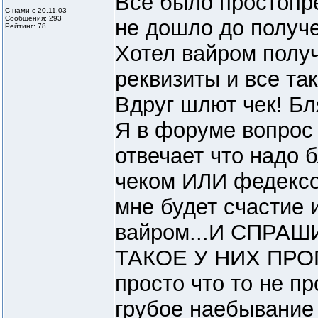
Все было простопр
С нами с 20.11.03
Сообщения: 293
не дошло до получ
Рейтинг: 78
Хотел вайром получ
реквизиты и все так
Вдруг шлют чек! Бл
Я в форуме вопрос 
отвечает что надо 
чеком ИЛИ федексом
мне будет счастие 
вайром...И СПРА
ТАКОЕ У НИХ ПРО
просто что то не пр
грубое наебывание