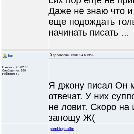
сих пор еще не при
Даже не знаю что и 
еще подождать тол
начинать писать ...
Добавлено:
16/01/04 в 19:32
Ion
С нами с 28.02.03
Сообщения: 290
Рейтинг: 50
Я джону писал Он м
отвечат. У них суп
не ловит. Скоро на 
запощу Ж(
pornblogtraffic