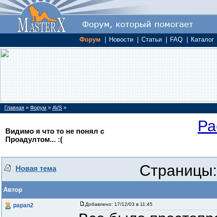
Форум
|
Новости
|
Статьи
|
FAQ
|
Каталог
Главная
»
Форум
»
AVS
»
Ра
Видимо я что то не понял с
Проадултом... :(
Страницы:
Новая тема
Автор
Добавлено:
17/12/03 в 11:45
papan2