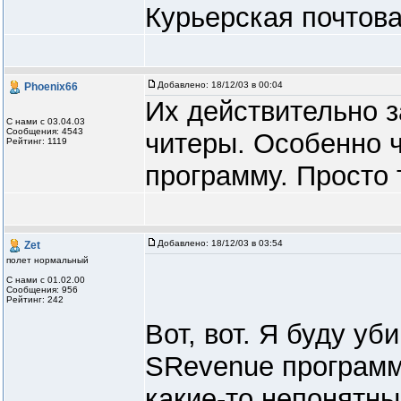
Курьерская почтова
Добавлено:
18/12/03 в 00:04
Phoenix66
Их действительно 
С нами с 03.04.03
Сообщения: 4543
читеры. Особенно 
Рейтинг: 1119
программу. Просто 
Добавлено:
18/12/03 в 03:54
Zet
полет нормальный
С нами с 01.02.00
Сообщения: 956
Рейтинг: 242
Вот, вот. Я буду уб
SRevenue программ
какие-то непонятны