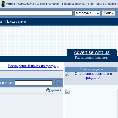
Mobile
|
Карта сайта
|
О нас
|
Авторам
|
Правила форума
|
Партнеры
|
Справка
|
Вход
Up
/ Sign In
Advertise with us
Размещение рекламы
Расширенный поиск по форуму
Спонсор раздела
к в теме:
цитата