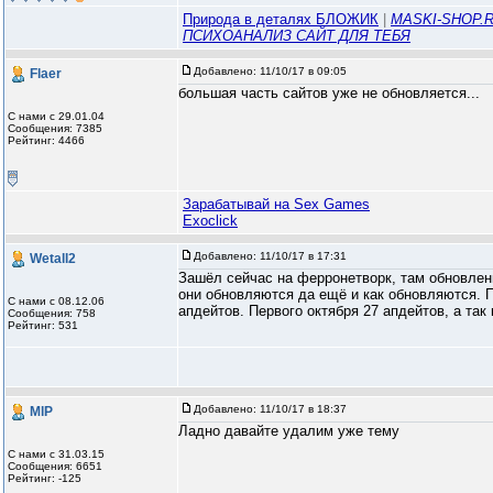
Природа в деталях БЛОЖИК
|
MASKI-SHOP.R
ПСИХОАНАЛИЗ САЙТ ДЛЯ ТЕБЯ
Добавлено:
11/10/17 в 09:05
Flaer
большая часть сайтов уже не обновляется...
С нами с 29.01.04
Сообщения: 7385
Рейтинг: 4466
Зарабатывай на Sex Games
Exoclick
Добавлено:
11/10/17 в 17:31
Wetall2
Зашёл сейчас на ферронетворк, там обновлени
они обновляются да ещё и как обновляются. П
С нами с 08.12.06
апдейтов. Первого октября 27 апдейтов, а так
Сообщения: 758
Рейтинг: 531
Добавлено:
11/10/17 в 18:37
MlP
Ладно давайте удалим уже тему
С нами с 31.03.15
Сообщения: 6651
Рейтинг: -125