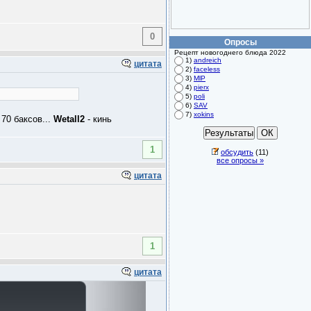
0
Опросы
Рецепт новогоднего блюда 2022
1)
andreich
цитата
2)
faceless
3)
MlP
4)
pierx
5)
poli
6)
SAV
7)
xokins
 70 баксов...
Wetall2
- кинь
1
обсудить
(11)
все опросы »
цитата
1
цитата