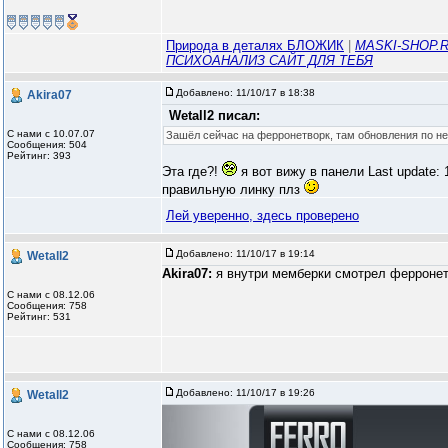
Природа в деталях БЛОЖИК
|
MASKI-SHOP.R
ПСИХОАНАЛИЗ САЙТ ДЛЯ ТЕБЯ
Добавлено:
11/10/17 в 18:38
Akira07
Wetall2 писал:
С нами с 10.07.07
Зашёл сейчас на ферронетворк, там обновления по не
Сообщения: 504
Рейтинг: 393
Эта где?!
я вот вижу в панели Last update: 
правильную линку плз
Лей уверенно, здесь проверено
Добавлено:
11/10/17 в 19:14
Wetall2
Akira07:
я внутри мемберки смотрел ферронет
С нами с 08.12.06
Сообщения: 758
Рейтинг: 531
Добавлено:
11/10/17 в 19:26
Wetall2
С нами с 08.12.06
Сообщения: 758