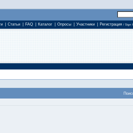
ти
|
Статьи
|
FAQ
|
Каталог
|
Опросы
|
Участники
|
Регистрация
/ Sign 
Поис