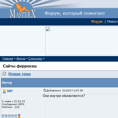
Форум
|
Новос
Главная
»
Форум
»
Спонсоры
»
Сайты феррокэш
Новая тема
Автор
Добавлено:
11/10/17 в 07:30
MlP
Они внутри обновляются?
С нами с 31.03.15
Сообщения: 6651
Рейтинг: -125