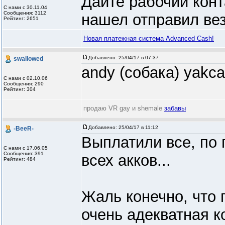
Дайте рабочий конт
С нами с 30.11.04
Сообщения: 3112
нашел отправил вез
Рейтинг: 2651
Новая платежная система Advanced Cash!
Добавлено:
25/04/17 в 07:37
swallowed
andy (собака) yakc
С нами с 02.10.06
Сообщения: 290
Рейтинг: 304
продаю VR gay и shemale
забавы
Добавлено:
25/04/17 в 11:12
-BeeR-
Выплатили все, по 
С нами с 17.06.05
Сообщения: 391
всех акков...
Рейтинг: 484
Жаль конечно, что 
очень адекватная к