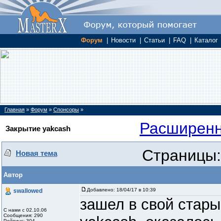
Форум
|
Новости
|
Статьи
|
FAQ
|
Каталог
Главная
»
Форум
»
Спонсоры
»
Расширенн
Закрытие yakcash
Страницы:
Новая тема
Автор
Добавлено:
18/04/17 в 10:39
swallowed
зашел в свой стары
С нами с 02.10.06
Сообщения: 290
Рейтинг: 304