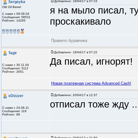
Добавлено:
19/04/17 в 07:15
Sergeyka
я на мыло писал, т
Old Oil Barrel
С нами с 09.09.04
Сообщения: 58531
проскакивало
Рейтинг: 14265
Правило буравчика
Добавлено:
19/04/17 в 07:22
Tagir
Да писал, игнорят!
С нами с 30.11.04
Сообщения: 3112
Рейтинг: 2651
Новая платежная система Advanced Cash!
Добавлено:
20/04/17 в 12:37
xDizzzer
отписал тоже жду ..
С нами с 24.06.11
Сообщения: 119
Рейтинг: 89
Добавлено:
20/04/17 в 21:59