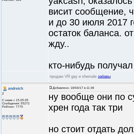
yakcash, оказалось 
висит сообщение, ч
и до 30 июля 2017 
остаток баланса. от
жду..
кто-нибудь получал
продаю VR gay и shemale
забавы
Добавлено:
18/04/17 в 11:36
andreich
ну вообще они по с
Z
С нами с 15.05.05
Сообщения: 55272
хрен года так три
Рейтинг: 7770
но стоит отдать до