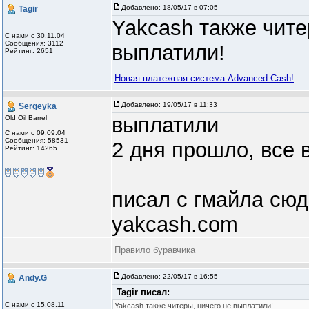
Добавлено:
18/05/17 в 07:05
Tagir
Yakcash также чите
С нами с 30.11.04
Сообщения: 3112
выплатили!
Рейтинг: 2651
Новая платежная система Advanced Cash!
Добавлено:
19/05/17 в 11:33
Sergeyka
выплатили
Old Oil Barrel
С нами с 09.09.04
Сообщения: 58531
2 дня прошло, все 
Рейтинг: 14265
писал с гмайла сюда
yakcash.com
Правило буравчика
Добавлено:
22/05/17 в 16:55
Andy.G
Tagir писал:
С нами с 15.08.11
Yakcash также читеры, ничего не выплатили!