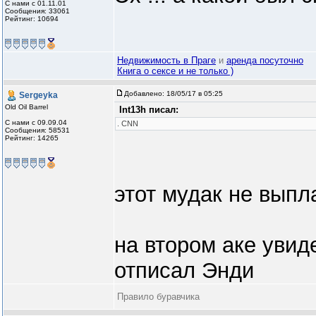
С нами с 01.11.01
Сообщения: 33061
Рейтинг: 10694
Недвижимость в Праге
и
аренда посуточно
Книга о сексе и не только )
Добавлено:
18/05/17 в 05:25
Sergeyka
Old Oil Barrel
Int13h писал:
С нами с 09.09.04
. CNN
Сообщения: 58531
Рейтинг: 14265
этот мудак не выпл
на втором аке увид
отписал Энди
Правило буравчика