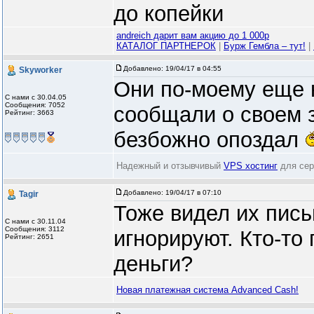
до копейки
andreich дарит вам акцию до 1 000р
КАТАЛОГ ПАРТНЕРОК
|
Бурж Гембла – тут!
|
Добавлено:
19/04/17 в 04:55
Skyworker
Они по-моему еще 
С нами с 30.04.05
Сообщения: 7052
сообщали о своем 
Рейтинг: 3663
безбожно опоздал
Надежный и отзывчивый
VPS хостинг
для сер
Добавлено:
19/04/17 в 07:10
Tagir
Тоже видел их пись
С нами с 30.11.04
Сообщения: 3112
игнорируют. Кто-то 
Рейтинг: 2651
деньги?
Новая платежная система Advanced Cash!