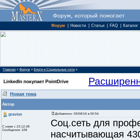
Форум
|
Новости
|
Статьи
|
FAQ
|
Каталог
Главная
»
Форум
»
Блоги и Социальные сети
»
Расширенн
LinkedIn покупает PointDrive
Новая тема
Автор
Добавлено:
05/08/16 в 00:54
gravion
Соц.сеть для профе
С нами с 23.12.08
Сообщения: 108
насчитывающая 43