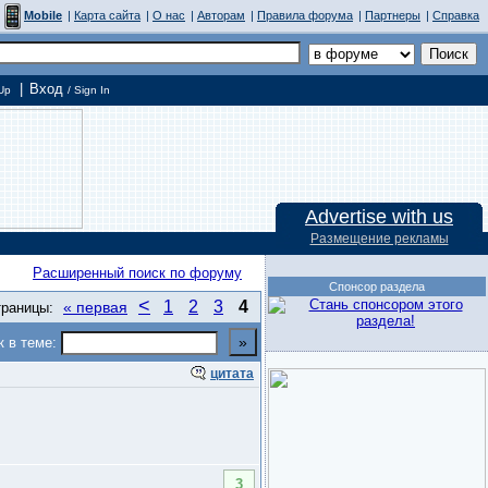
Mobile
|
Карта сайта
|
О нас
|
Авторам
|
Правила форума
|
Партнеры
|
Справка
|
Вход
Up
/ Sign In
Advertise with us
Размещение рекламы
Расширенный поиск по форуму
Спонсор раздела
<
1
2
3
4
« первая
раницы:
к в теме:
цитата
3