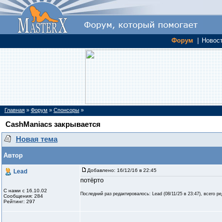
Форум
|
Новос
Главная
»
Форум
»
Спонсоры
»
CashManiacs закрывается
Новая тема
Автор
Добавлено:
16/12/16 в 22:45
Lead
потёрто
С нами с 16.10.02
Последний раз редактировалось: Lead (
08/11/25 в 23:47
), всего р
Сообщения: 284
Рейтинг: 297