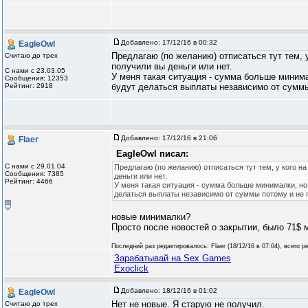
Добавлено:
17/12/16 в 00:32
EagleOwl
Предлагаю (по желанию) отписаться тут тем, у
Считаю до трех
получили вы деньги или нет.
С нами с 23.03.05
У меня такая ситуация - сумма больше минима
Сообщения: 12353
Рейтинг: 2918
будут делаться выплаты независимо от суммы
Добавлено:
17/12/16 в 21:06
Flaer
EagleOwl писал:
С нами с 29.01.04
Предлагаю (по желанию) отписаться тут тем, у кого н
Сообщения: 7385
деньги или нет.
Рейтинг: 4466
У меня такая ситуация - сумма больше минималки, но
делаться выплаты независимо от суммы потому и не 
новые минималки?
Просто после новостей о закрытии, было 71$ 
Последний раз редактировалось: Flaer (
18/12/16 в 07:04
), всего 
Зарабатывай на Sex Games
Exoclick
Добавлено:
18/12/16 в 01:02
EagleOwl
Нет не новые. Я старую не получил.
Считаю до трех