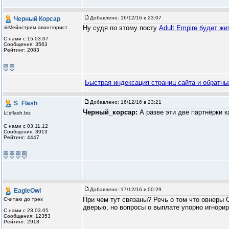
Добавлено:
16/12/16 в 23:07
Черный Корсар
Ну судя по этому посту
Adult Empire будет жи
☠Мейнстрим авантюрист
С нами с 15.03.07
Сообщения: 3563
Рейтинг: 2083
Быстрая индексация страниц сайта и обратных
Добавлено:
16/12/16 в 23:21
S_Flash
Черный_корсар:
А разве эти две партнёрки к
📈sflash.biz
С нами с 03.11.12
Сообщения: 3913
Рейтинг: 4447
Добавлено:
17/12/16 в 00:29
EagleOwl
При чем тут связаны? Речь о том что овнеры
Считаю до трех
дверью, но вопросы о выплате упорно игнорир
С нами с 23.03.05
Сообщения: 12353
Рейтинг: 2918