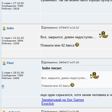
Хуевенько. так бы можно было хорошо бухнут
С нами с 27.10.04
Сообщения: 7060
Рейтинг: 2819
Добавлено:
27/04/17 в 12:12
bubo
Все, закрылся, домен недоступен....
С нами с 21.01.03
Сообщения: 3994
Рейтинг: 2209
Плакали мои 42 бакса
Добавлено:
28/04/17 в 07:10
Flaer
bubo писал:
С нами с 29.01.04
Сообщения: 7385
Все, закрылся, домен недоступен....
Рейтинг: 4466
Плакали мои 42 бакса
еще один скрысился, хотя зачем человека в ч
Зарабатывай на Sex Games
Exoclick
Добавлено:
28/04/17 в 21:00