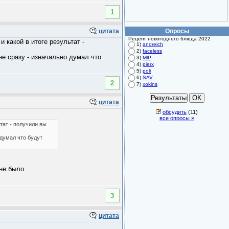
1
Опросы
цитата
Рецепт новогоднего блюда 2022
 какой в итоге результат -
1)
andreich
2)
faceless
е сразу - изначально думал что
3)
MlP
4)
pierx
5)
poli
6)
SAV
2
7)
xokins
цитата
обсудить
(11)
все опросы »
тат - получили вы
 думал что будут
не было.
3
цитата