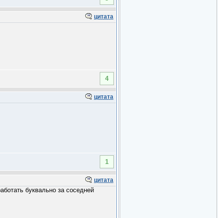
цитата
4
цитата
1
цитата
аботать буквально за соседней