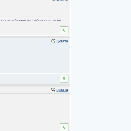
сяток лет и большинство съебались с остатками
6
цитата
5
цитата
6