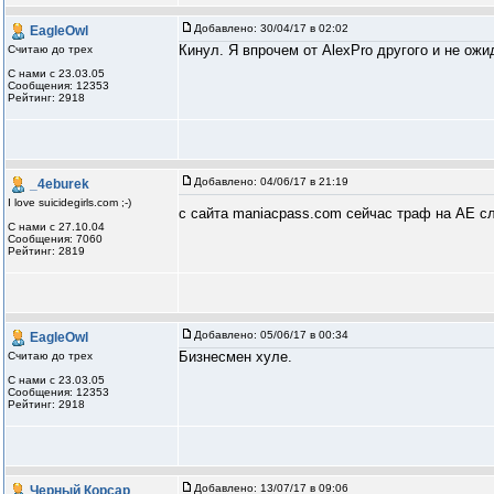
Добавлено:
30/04/17 в 02:02
EagleOwl
Кинул. Я впрочем от AlexPro другого и не ожи
Считаю до трех
С нами с 23.03.05
Сообщения: 12353
Рейтинг: 2918
Добавлено:
04/06/17 в 21:19
_4eburek
I love suicidegirls.com ;-)
с сайта maniacpass.com сейчас траф на АЕ с
С нами с 27.10.04
Сообщения: 7060
Рейтинг: 2819
Добавлено:
05/06/17 в 00:34
EagleOwl
Бизнесмен хуле.
Считаю до трех
С нами с 23.03.05
Сообщения: 12353
Рейтинг: 2918
Добавлено:
13/07/17 в 09:06
Черный Корсар