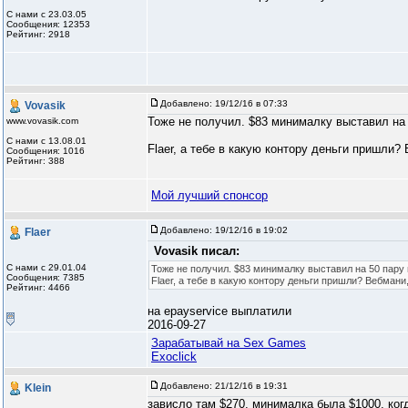
С нами с 23.03.05
Сообщения: 12353
Рейтинг: 2918
Добавлено:
19/12/16 в 07:33
Vovasik
Тоже не получил. $83 минималку выставил на 
www.vovasik.com
С нами с 13.08.01
Flaer, а тебе в какую контору деньги пришли?
Сообщения: 1016
Рейтинг: 388
Мой лучший спонсор
Добавлено:
19/12/16 в 19:02
Flaer
Vovasik писал:
С нами с 29.01.04
Тоже не получил. $83 минималку выставил на 50 пару
Сообщения: 7385
Flaer, а тебе в какую контору деньги пришли? Вебмани
Рейтинг: 4466
на epayservice выплатили
2016-09-27
Зарабатывай на Sex Games
Exoclick
Добавлено:
21/12/16 в 19:31
Klein
зависло там $270, минималка была $1000, ког