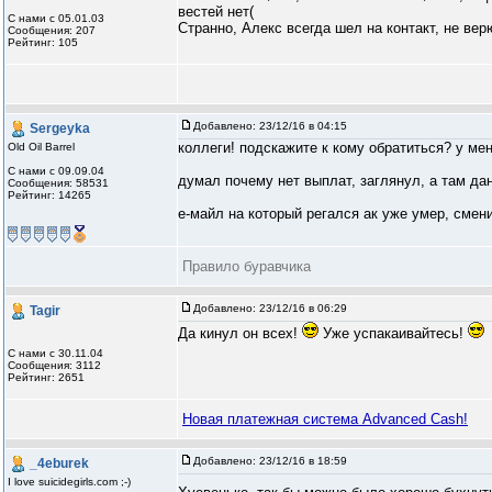
вестей нет(
С нами с 05.01.03
Странно, Алекс всегда шел на контакт, не вер
Сообщения: 207
Рейтинг: 105
Добавлено:
23/12/16 в 04:15
Sergeyka
коллеги! подскажите к кому обратиться? у ме
Old Oil Barrel
С нами с 09.09.04
думал почему нет выплат, заглянул, а там да
Сообщения: 58531
Рейтинг: 14265
е-майл на который регался ак уже умер, смен
Правило буравчика
Добавлено:
23/12/16 в 06:29
Tagir
Да кинул он всех!
Уже успакаивайтесь!
С нами с 30.11.04
Сообщения: 3112
Рейтинг: 2651
Новая платежная система Advanced Cash!
Добавлено:
23/12/16 в 18:59
_4eburek
I love suicidegirls.com ;-)