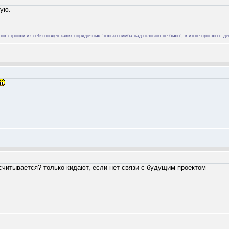
кую.
 строили из себя пиздец каких порядочных "только нимба над головою не было", в итоге прошло с де
считывается? только кидают, если нет связи с будущим проектом