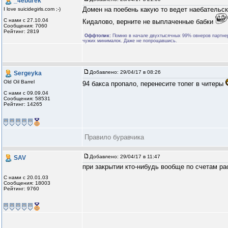
_4eburek
Домен на поебень какую то ведет наебательс
I love suicidegirls.com ;-)
С нами с 27.10.04
Кидалово, верните не выплаченные бабки
Сообщения: 7060
Рейтинг: 2819
Оффтопик:
Помню в начале двухтысячных 99% овнеров партнерок
чужих минималок. Даже не попрощавшись.
Добавлено:
29/04/17 в 08:26
Sergeyka
Old Oil Barrel
94 бакса пропало, перенесите топег в читеры
С нами с 09.09.04
Сообщения: 58531
Рейтинг: 14265
Правило буравчика
Добавлено:
29/04/17 в 11:47
SAV
при закрытии кто-нибудь вообще по счетам ра
С нами с 20.01.03
Сообщения: 18003
Рейтинг: 9760