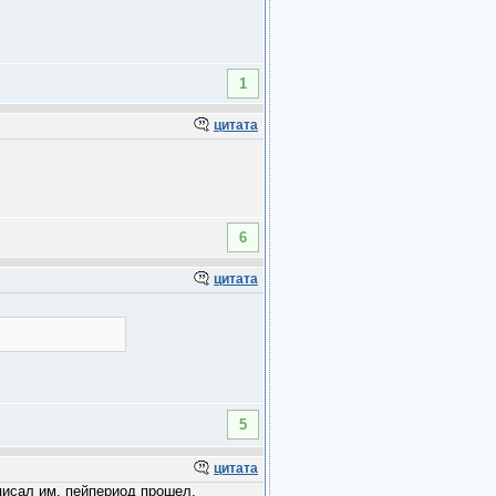
1
цитата
6
цитата
5
цитата
писал им, пейпериод прошел,