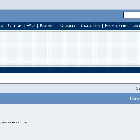
ти
|
Статьи
|
FAQ
|
Каталог
|
Опросы
|
Участники
|
Регистрация
/ Sign 
Ст
Поис
едактировалось 1 раз