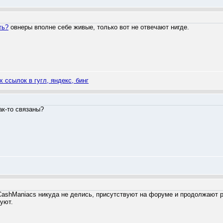
ть?
овнеры вполне себе живые, только вот не отвечают нигде.
 ссылок в гугл, яндекс, бинг
ак-то связаны?
 CashManiacs никуда не делись, присутствуют на форуме и продолжают р
уют.