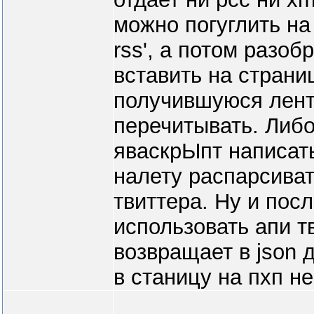
можно погуглить на п
rss', а потом разоб
вставить на страниц
получившуюся лент
перечитывать. Либо
яваскрЫпт написать
налету распарсиват
твиттера. Ну и пос
использовать апи т
возвращает в json 
в станицу на пхп н