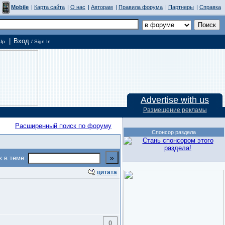
Mobile
|
Карта сайта
|
О нас
|
Авторам
|
Правила форума
|
Партнеры
|
Справка
|
Вход
Up
/ Sign In
Advertise with us
Размещение рекламы
Расширенный поиск по форуму
Спонсор раздела
к в теме:
цитата
0