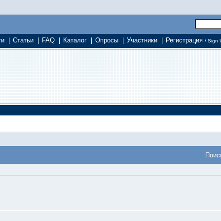
ти
|
Статьи
|
FAQ
|
Каталог
|
Опросы
|
Участники
|
Регистрация
/ Sign 
Поис