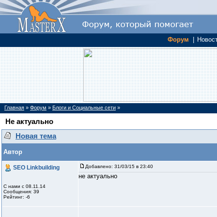
Форум
|
Новос
Главная
»
Форум
»
Блоги и Социальные сети
»
Не актуально
Новая тема
Автор
Добавлено:
31/03/15 в 23:40
SEO Linkbuilding
не актуально
С нами с 08.11.14
Сообщения: 39
Рейтинг: -6