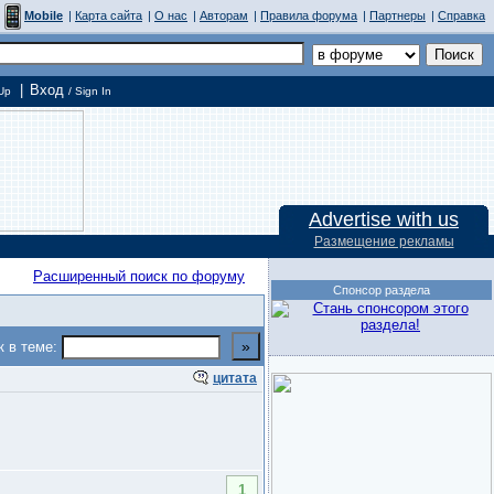
Mobile
|
Карта сайта
|
О нас
|
Авторам
|
Правила форума
|
Партнеры
|
Справка
|
Вход
Up
/ Sign In
Advertise with us
Размещение рекламы
Расширенный поиск по форуму
Спонсор раздела
к в теме:
цитата
1