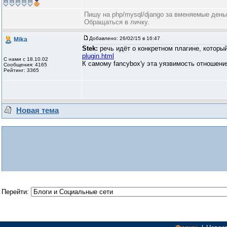
Пишу на php/mysql/django за вменяемые день
Обращаться в личку.
Добавлено:
26/02/15 в 16:47
Mika
Stek:
речь идёт о конкретном плагине, который
plugin.html
С нами с 18.10.02
К самому fancybox'у эта уязвимость отношени
Сообщения: 4165
Рейтинг: 3365
Новая тема
Перейти: