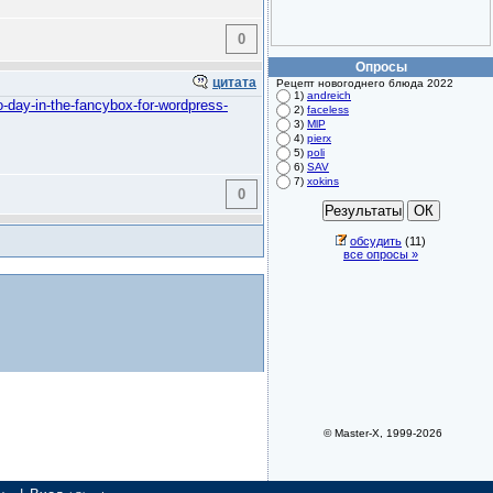
0
Опросы
цитата
Рецепт новогоднего блюда 2022
1)
andreich
ro-day-in-the-fancybox-for-wordpress-
2)
faceless
3)
MlP
4)
pierx
5)
poli
6)
SAV
7)
xokins
0
обсудить
(11)
все опросы »
© Master-X, 1999-2026