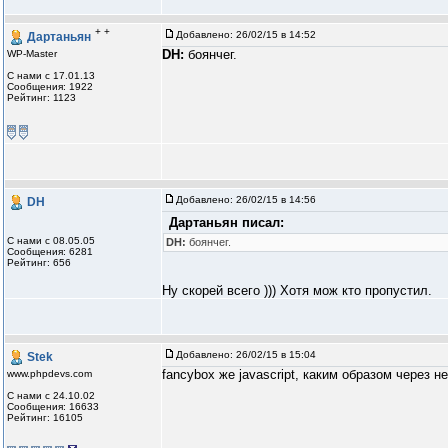
+ +
Добавлено:
26/02/15 в 14:52
Дартаньян
DH:
боянчег.
WP-Master
С нами с 17.01.13
Сообщения: 1922
Рейтинг: 1123
Добавлено:
26/02/15 в 14:56
DH
Дартаньян писал:
С нами с 08.05.05
DH:
боянчег.
Сообщения: 6281
Рейтинг: 656
Ну скорей всего ))) Хотя мож кто пропустил.
Добавлено:
26/02/15 в 15:04
Stek
fancybox же javascript, каким образом через н
www.phpdevs.com
С нами с 24.10.02
Сообщения: 16633
Рейтинг: 16105