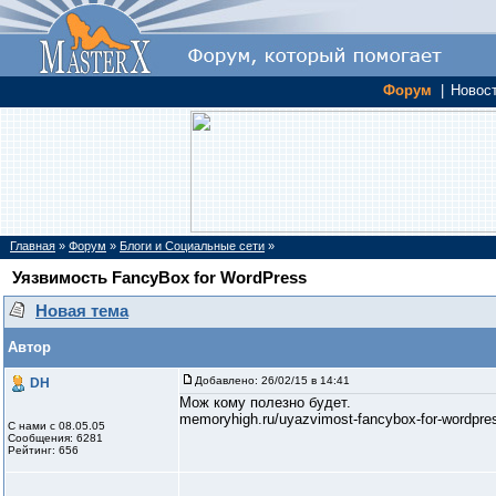
Форум
|
Новос
Главная
»
Форум
»
Блоги и Социальные сети
»
Уязвимость FancyBox for WordPress
Новая тема
Автор
Добавлено:
26/02/15 в 14:41
DH
Мож кому полезно будет.
memoryhigh.ru/uyazvimost-fancybox-for-wordpre
С нами с 08.05.05
Сообщения: 6281
Рейтинг: 656