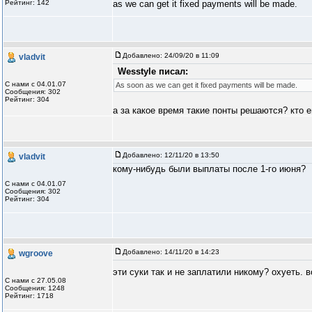
Рейтинг: 142
as we can get it fixed payments will be made.
Добавлено:
24/09/20 в 11:09
vladvit
Wesstyle писал:
С нами с 04.01.07
As soon as we can get it fixed payments will be made.
Сообщения: 302
Рейтинг: 304
а за какое время такие понты решаются? кто 
Добавлено:
12/11/20 в 13:50
vladvit
кому-нибудь были выплаты после 1-го июня?
С нами с 04.01.07
Сообщения: 302
Рейтинг: 304
Добавлено:
14/11/20 в 14:23
wgroove
эти суки так и не заплатили никому? охуеть. 
С нами с 27.05.08
Сообщения: 1248
Рейтинг: 1718