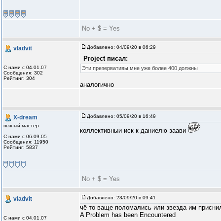
No + $ = Yes
Добавлено:
04/09/20 в 06:29
vladvit
Project писал:
С нами с 04.01.07
Эти презервативы мне уже более 400 должны
Сообщения: 302
Рейтинг: 304
аналогично
Добавлено:
05/09/20 в 16:49
X-dream
пьяный мастер
коллективныи иск к даниелю заави
С нами с 06.09.05
Сообщения: 11950
Рейтинг: 5837
No + $ = Yes
Добавлено:
23/09/20 в 09:41
vladvit
чё то ваще поломались или звезда им присни
A Problem has been Encountered
С нами с 04.01.07