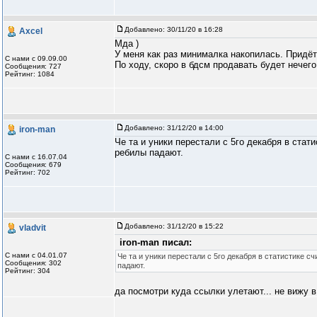
Добавлено:
30/11/20 в 16:28
Axcel
Мда )
У меня как раз минималка накопилась. Придёт
С нами с 09.09.00
По ходу, скоро в бдсм продавать будет нечего
Сообщения: 727
Рейтинг: 1084
Добавлено:
31/12/20 в 14:00
iron-man
Че та и уники перестали с 5го декабря в стат
ребилы падают.
С нами с 16.07.04
Сообщения: 679
Рейтинг: 702
Добавлено:
31/12/20 в 15:22
vladvit
iron-man писал:
С нами с 04.01.07
Че та и уники перестали с 5го декабря в статистике с
Сообщения: 302
падают.
Рейтинг: 304
да посмотри куда ссылки улетают... не вижу 