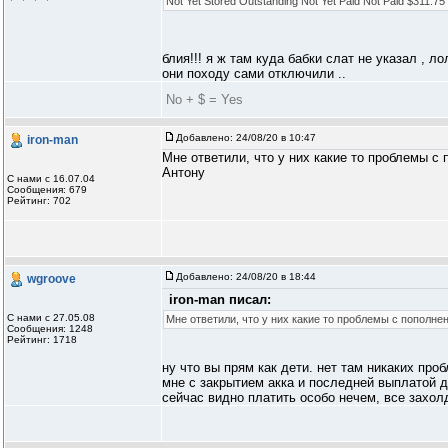
Not Yet Stored Outstanding Not Yet Paid Not Paid $311.75 
блия!!! я ж там куда бабки слат не указал , л
они походу сами отключили ..
No + $ = Yes
Добавлено:
24/08/20 в 10:47
iron-man
Мне ответили, что у них какие то проблемы с
Антону
С нами с 16.07.04
Сообщения: 679
Рейтинг: 702
Добавлено:
24/08/20 в 18:44
wgroove
iron-man писал:
С нами с 27.05.08
Мне ответили, что у них какие то проблемы с пополн
Сообщения: 1248
Рейтинг: 1718
ну что вы прям как дети. нет там никаких про
мне с закрытием акка и последней выплатой д
сейчас видно платить особо нечем, все захол