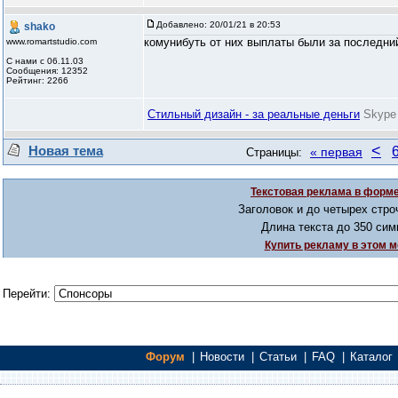
Добавлено:
20/01/21 в 20:53
shako
комунибуть от них выплаты были за последний 
www.romartstudio.com
С нами с 06.11.03
Сообщения: 12352
Рейтинг: 2266
Стильный дизайн - за реальные деньги
Skype
<
Новая тема
« первая
Страницы:
Текстовая реклама в форме
Заголовок и до четырех стро
Длина текста до 350 сим
Купить рекламу в этом м
Перейти:
Форум
|
Новости
|
Статьи
|
FAQ
|
Каталог