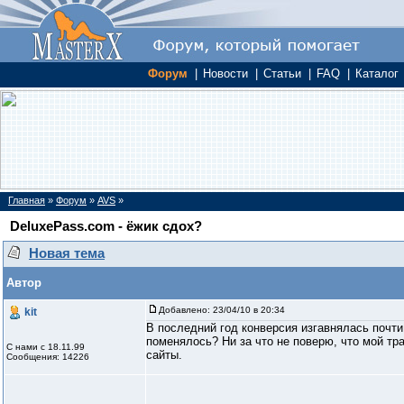
Форум
|
Новости
|
Статьи
|
FAQ
|
Каталог
Главная
»
Форум
»
AVS
»
DeluxePass.com - ёжик сдох?
Новая тема
Автор
Добавлено:
23/04/10 в 20:34
kit
В последний год конверсия изгавнялась почти 
поменялось? Ни за что не поверю, что мой тр
С нами с 18.11.99
сайты.
Сообщения: 14226