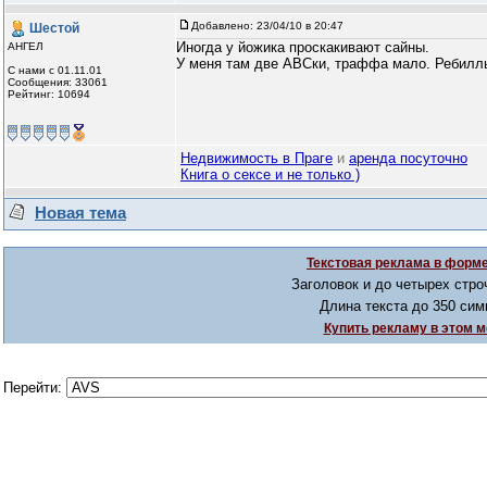
Добавлено:
23/04/10 в 20:47
Шестой
Иногда у йожика проскакивают сайны.
АНГЕЛ
У меня там две АВСки, траффа мало. Ребилл
С нами с 01.11.01
Сообщения: 33061
Рейтинг: 10694
Недвижимость в Праге
и
аренда посуточно
Книга о сексе и не только )
Новая тема
Текстовая реклама в форме
Заголовок и до четырех стро
Длина текста до 350 сим
Купить рекламу в этом м
Перейти: