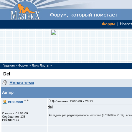
Форум
|
Новос
Главная
»
Форум
»
Линк Листы
»
Del
Новая тема
Автор
+ +
Добавлено:
15/05/09 в 20:25
erosman
del
С нами с 01.03.09
Последний раз редактировалось: erosman (
07/06/09 в 21:14
), все
Сообщения: 138
Рейтинг: 31