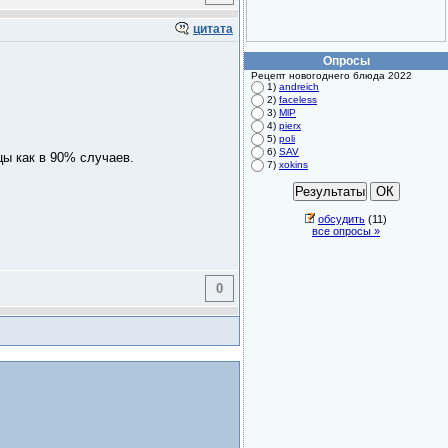
цитата
Опросы
Рецепт новогоднего блюда 2022
1)
andreich
2)
faceless
3)
MlP
4)
pierx
5)
poli
6)
SAV
цы как в 90% случаев.
7)
xokins
обсудить
(11)
все опросы »
0