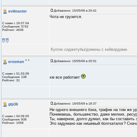
Добавлено:
15/05/09 в 20:41
evilmaster
Чота не грузится.
С нами с 19.07.04
Сообщения: 5742
Рейтинг: 4636
Куплю сиджетубы/домены с кейвордами.
+ +
Добавлено:
15/05/09 в 20:51
erosman
С нами с 01.03.09
хм все работает
Сообщения: 138
Рейтинг: 31
Добавлено:
16/05/09 в 18:37
gtp36
Ни одного внешнего бэка, трафик на том же ур
Понимаешь, большинство, даже мелких, ресурс
С нами с 04.09.05
Ты, наверное, долго думал, как бы составить 
Сообщения: 938
Рейтинг: 1058
Это задумано как нишевый болгкаталог? Снач