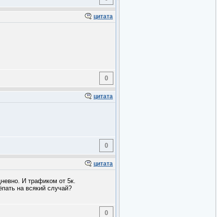
цитата
0
цитата
0
цитата
невно. И трафиком от 5к.
ёпать на всякий случай?
0