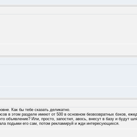
овне. Как бы тебе сказать деликатно.
ов в этом разделе имеют от 500 в основном безвозвратных бэков, ежед
это объявление? Или, просто, запостил, авось, внесут в базу и будут шл
ала подыми его сам, потом рекламируй и жди интересующихся.