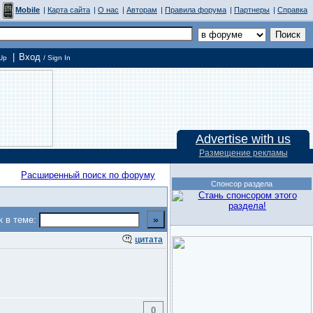
Mobile
|
Карта сайта
|
О нас
|
Авторам
|
Правила форума
|
Партнеры
|
Справка
|
Вход
Up
/ Sign In
Advertise with us
Размещение рекламы
Расширенный поиск по форуму
Спонсор раздела
к в теме:
цитата
0