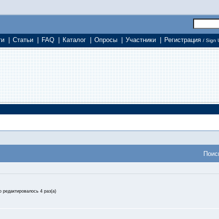
ти
|
Статьи
|
FAQ
|
Каталог
|
Опросы
|
Участники
|
Регистрация
/ Sign 
Поис
го редактировалось 4 раз(а)