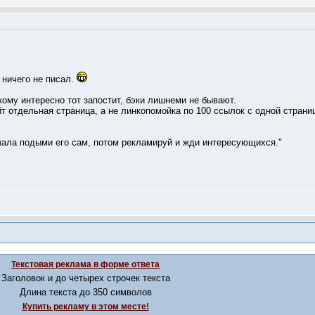
 ничего не писал.
кому интересно тот запостит, бэки лишнеми не бывают.
т отдельная страница, а не линкопомойка по 100 ссылок с одной страни
чала подыми его сам, потом рекламируй и жди интересующихся."
Текстовая реклама в форме ответа
Заголовок и до четырех строчек текста
Длина текста до 350 символов
Купить рекламу в этом месте!