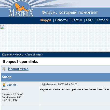
Форум
|
Новости
|
Статьи
|
FAQ
|
Каталог
Главная
»
Форум
»
Линк Листы
»
Вопрос hqpornlinks
Новая тема
Автор
Добавлено:
28/02/09 в 04:52
vicson
недавно заметил что ресип в нише redheads е
хикки
С нами с 27.04.06
Сообщения: 765
Рейтинг: 600