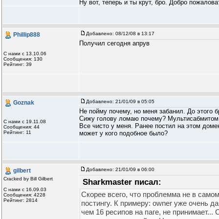
Ну вот, теперь и ты крут, бро. Добро пожалов
Добавлено:
08/12/08 в 13:17
Phillip888
Получил сегодня апрув
С нами с 13.10.06
Сообщения: 130
Рейтинг: 39
Добавлено:
21/01/09 в 05:05
Goznak
Не пойму почему, но меня забанил. До этого 
Сижу голову ломаю почему? Мультисабмитом
С нами с 19.11.08
Все чисто у меня. Ранее постил на этом доме
Сообщения: 44
Рейтинг: 11
может у кого подобное было?
Добавлено:
21/01/09 в 06:00
gilbert
Cracked by Bill Gilbert
Sharkmaster писал:
С нами с 16.09.03
Скорее всего, что проблемма не в само
Сообщения: 4228
Рейтинг: 2814
постингу. К примеру: owner уже очень д
чем 16 ресипов на паге, не принимает..