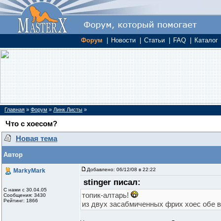
Форум
|
Новости
|
Статьи
|
FAQ
|
Каталог
Главная
»
Форум
»
Линк Листы
»
Что с хоесом?
Новая тема
Автор
Добавлено:
06/12/08 в 22:22
MarkyMark
stinger писал:
С нами с 30.04.05
топик-алтарь!
Сообщения: 3430
Рейтинг: 1866
из двух засабмиченных фрих хоес обе в