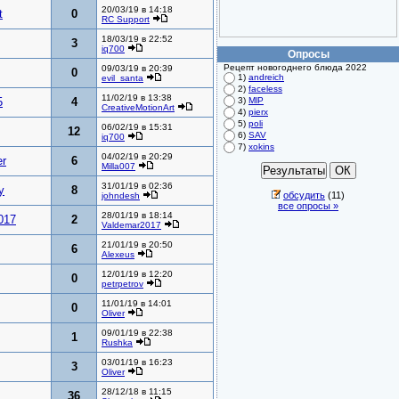
20/03/19 в 14:18
t
0
RC Support
18/03/19 в 22:52
3
iq700
Опросы
Рецепт новогоднего блюда 2022
09/03/19 в 20:39
0
1)
andreich
evil_santa
2)
faceless
11/02/19 в 13:38
5
4
3)
MlP
CreativeMotionArt
4)
pierx
5)
poli
06/02/19 в 15:31
12
6)
SAV
iq700
7)
xokins
04/02/19 в 20:29
r
6
Milla007
31/01/19 в 02:36
y
8
обсудить
(11)
johndesh
все опросы »
28/01/19 в 18:14
017
2
Valdemar2017
21/01/19 в 20:50
6
Alexeus
12/01/19 в 12:20
0
petrpetrov
11/01/19 в 14:01
0
Oliver
09/01/19 в 22:38
1
Rushka
03/01/19 в 16:23
3
Oliver
28/12/18 в 11:15
36