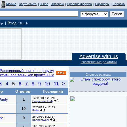
Mobile
|
Карта сайта
|
О нас
|
Авторам
|
Правила форума
|
Партнеры
|
Справка
|
Вход
Up
/ Sign In
Advertise with us
Размещение рекламы
Расширенный поиск по форуму
етить все темы как прочтённые
Спонсор раздела
>
3
4
5
6
7
8
9
10
11
ор
Ответов
Последний
14/11/10 в 20:28
 Andy
1
Desperate Andy
27/08/19 в 12:33
10
Evilin
26/08/19 в 22:37
rk
0
partnerswork
16/07/19 в 12:52