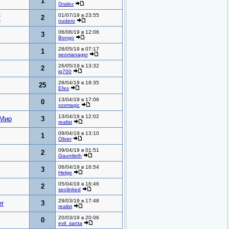
1
Gralex
01/07/19 в 23:55
f
2
nudero
06/06/19 в 12:06
3
Bongo
28/05/19 в 07:17
1
seomanager
26/05/19 в 13:32
2
iq700
28/04/19 в 18:35
25
Efes
13/04/19 в 17:06
0
xxxmagic
13/04/19 в 12:02
 Мир
3
realist
09/04/19 в 13:10
1
Oliver
09/04/19 в 01:51
2
Gauntleth
06/04/19 в 16:54
3
Helge
05/04/19 в 16:46
2
seolinked
29/03/19 в 17:48
r
3
realist
20/03/19 в 20:06
0
evil_santa