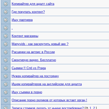
Копирайтер для адалт сайта
Где покупать контент?
Ищу партнера
.
Контент магазины
Manyvids - как раскрутить новый акк ?
Расценки на актрис в России
Смонтирую видео. Бесплатно
Сьемки !! Спб vs Praga
Нужен копирайтер на постоянку
Ищем копирайтеров на английском для адалта
Ищу съемки в порно
Описание порно роликов от которых встает орган !
Записи стримов делать эт нынче востребовано?
[
1
,
2
]