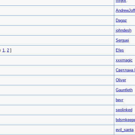
fhhjkk
AndrewJof
Dagaz
johndesh
Serguei
1
,
2
]
Efes
xxxmagic
Светлана
Oliver
Gauntleth
bevr
seolinked
bdsmkeepe
evil_santa