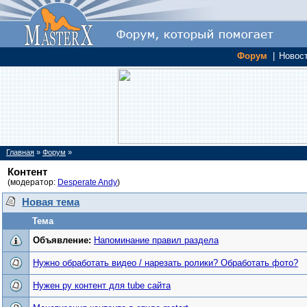
Форум
|
Новос
Главная
»
Форум
»
Контент
(модератор:
Desperate Andy
)
Новая тема
Тема
Объявление:
Напоминание правил раздела
Нужно обработать видео / нарезать ролики? Обработать фото?
Нужен ру контент для tube сайта