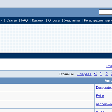
ти
|
Статьи
|
FAQ
|
Каталог
|
Опросы
|
Участники
|
Регистрация
/ Sign 
Отм
<
1
2
« первая
Страницы:
Авт
Desperate
Evilin
partnerswo