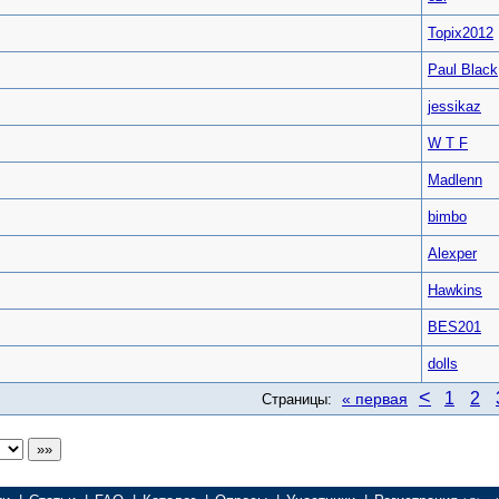
Topix2012
Paul Black
jessikaz
W T F
Madlenn
bimbo
Alexper
Hawkins
BES201
dolls
<
1
2
« первая
Страницы: