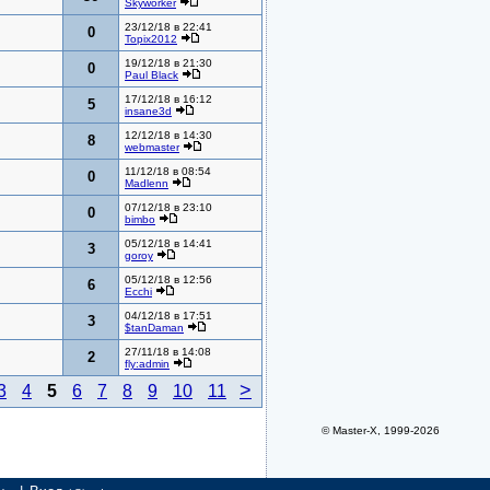
Skyworker
23/12/18 в 22:41
0
Topix2012
19/12/18 в 21:30
0
Paul Black
17/12/18 в 16:12
5
insane3d
12/12/18 в 14:30
8
webmaster
11/12/18 в 08:54
0
Madlenn
07/12/18 в 23:10
0
bimbo
05/12/18 в 14:41
3
goroy
05/12/18 в 12:56
6
Ecchi
04/12/18 в 17:51
3
$tanDaman
27/11/18 в 14:08
2
fly:admin
>
3
4
5
6
7
8
9
10
11
© Master-X, 1999-2026