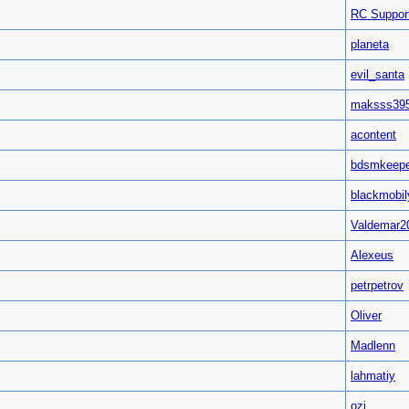
RC Suppor
planeta
evil_santa
maksss39
acontent
bdsmkeepe
blackmobil
Valdemar2
Alexeus
petrpetrov
Oliver
Madlenn
lahmatiy
ozi