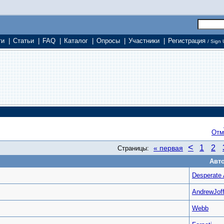
ти
|
Статьи
|
FAQ
|
Каталог
|
Опросы
|
Участники
|
Регистрация
/ Sign 
Отм
<
1
2
« первая
Страницы:
Авт
Desperate
AndrewJof
Webb