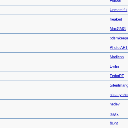
Forseti
Unmerciful
freaked
MaxGMG
bdsmkeepe
Photo ART
Madlenn
Evilin
FedorRF
Silentman
alisa.rysh
hedev
nagly
Auge