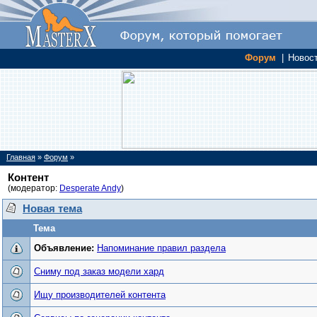
Форум
|
Новос
Главная
»
Форум
»
Контент
(модератор:
Desperate Andy
)
Новая тема
Тема
Объявление:
Напоминание правил раздела
Сниму под заказ модели хард
Ищу производителей контента