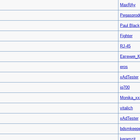
MaxRAy
Pegasprod
Paul Black
Fighter
RJ-45
Евгения_К
eros
xAdTester
iq700
Monika_xx
vitalich
xAdTester
bdsmkeepe
keramzit