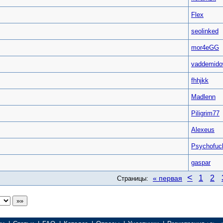
Flex
seolinked
mor4eGG
vaddemid
fhhjkk
Madlenn
Piligrim77
Alexeus
Psychofuc
gaspar
<
1
2
« первая
Страницы: