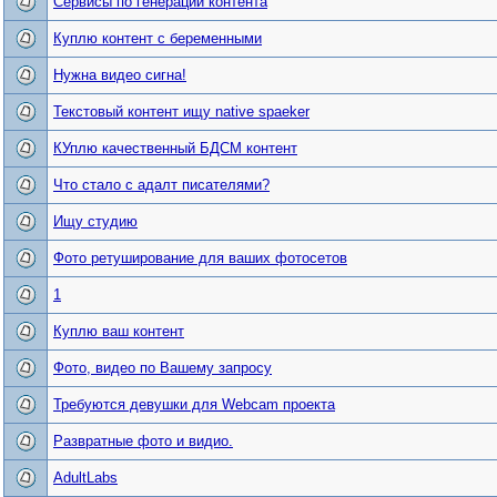
Сервисы по генерации контента
Куплю контент с беременными
Нужна видео сигна!
Текстовый контент ищу native spaeker
КУплю качественный БДСМ контент
Что стало с адалт писателями?
Ищу студию
Фото ретуширование для ваших фотосетов
1
Куплю ваш контент
Фото, видео по Вашему запросу
Требуются девушки для Webcam проекта
Развратные фото и видио.
AdultLabs