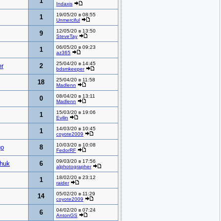
1
Indaxis
19/05/20 в 08:55
1
Unmerciful
12/05/20 в 13:50
9
SteveTay
06/05/20 в 09:23
1
az365
25/04/20 в 14:45
r
2
bdsmkeeper
25/04/20 в 11:58
18
Madlenn
08/04/20 в 13:11
0
Madlenn
15/03/20 в 19:06
1
Evilin
14/03/20 в 10:45
1
coyote2009
10/03/20 в 10:08
go
8
FedorRF
09/03/20 в 17:56
chuk
6
alphotographer
18/02/20 в 23:12
1
raider
05/02/20 в 11:29
14
coyote2009
04/02/20 в 07:24
6
AntonGS