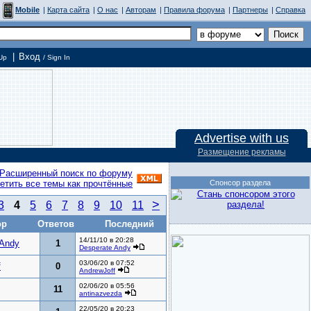
Mobile
|
Карта сайта
|
О нас
|
Авторам
|
Правила форума
|
Партнеры
|
Справка
|
Вход
Up
/ Sign In
Advertise with us
Размещение рекламы
Расширенный поиск по форуму
етить все темы как прочтённые
Спонсор раздела
>
3
4
5
6
7
8
9
10
11
ор
Ответов
Последний
14/11/10 в 20:28
 Andy
1
Desperate Andy
03/06/20 в 07:52
f
0
AndrewJoff
02/06/20 в 05:56
11
antinazvezda
22/05/20 в 20:23