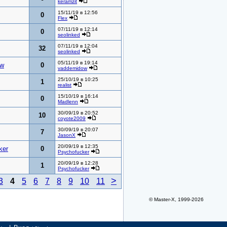
keramzit
15/11/19 в 12:56
0
Flex
07/11/19 в 12:14
0
seolinked
07/11/19 в 12:04
32
seolinked
05/11/19 в 19:14
ow
0
vaddemidow
25/10/19 в 10:25
1
realist
15/10/19 в 16:14
0
Madlenn
30/09/19 в 20:52
10
coyote2009
30/09/19 в 20:07
7
JasonX
20/09/19 в 12:35
ker
0
Psychofucker
20/09/19 в 12:28
1
Psychofucker
>
3
4
5
6
7
8
9
10
11
© Master-X, 1999-2026