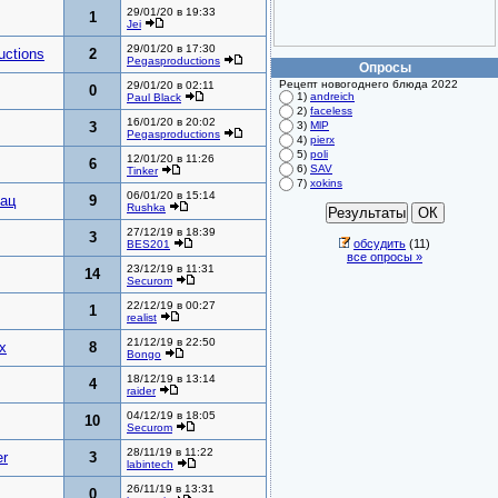
29/01/20 в 19:33
1
Jei
29/01/20 в 17:30
uctions
2
Pegasproductions
Опросы
Рецепт новогоднего блюда 2022
29/01/20 в 02:11
0
1)
andreich
Paul Black
2)
faceless
16/01/20 в 20:02
3
3)
MlP
Pegasproductions
4)
pierx
5)
poli
12/01/20 в 11:26
6
6)
SAV
Tinker
7)
xokins
06/01/20 в 15:14
ац
9
Rushka
27/12/19 в 18:39
3
обсудить
(11)
BES201
все опросы »
23/12/19 в 11:31
14
Securom
22/12/19 в 00:27
1
realist
21/12/19 в 22:50
x
8
Bongo
18/12/19 в 13:14
4
raider
04/12/19 в 18:05
10
Securom
28/11/19 в 11:22
r
3
labintech
26/11/19 в 13:31
0