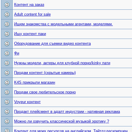
Контент на заказ
Adult content for sale
Ищем знакомства с модельными агентами, моделями.
Ищу контент паки
Оборудование для съемки видео контента
Фи
Нужны модели, актеры для клубной порно/kinky пати
Продам контент (скрытые камеры)
K4S прикрыли магазин
Продам свое любительское порно
Voyeur контент
Продакт плейсмент в адалт индустрии - нативная реклама
Можно ли озвучить классической музыкой эротику ?
Контент для моих ресурсов на английском. Тайтл+дескрипшен