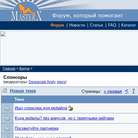
Форум
|
Новости
|
Статьи
|
FAQ
|
Каталог
Главная
»
Форум
»
Спонсоры
(модераторы:
Desperate Andy
,
pierx
)
<
Новая тема
7
« первая
Страницы:
Тема
Ищу спонсора для мобайла
Куда мобилы? без вирусов, но с приятными рейтами
Посоветуйте партнерки