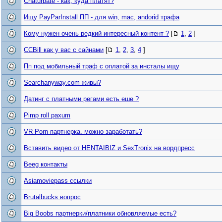
Chaturbate - как, куда платят?
Ищу PayParInstall ПП - для win, mac, andorid трафа
Кому нужен очень редкий интересный контент ?
[
1
,
2
]
CCBill как у вас с сайнами
[
1
,
2
,
3
,
4
]
Пп под мобильный траф с оплатой за инсталы ищу
Searchanyway.com живы?
Датинг с платными регами есть еше ?
Pimp roll paxum
VR Porn партнерка. можно заработать?
Вставить видео от HENTAIBIZ и SexTronix на вордпресс
Beeg контакты
Asiamoviepass ссылки
Brutalbucks вопрос
Big Boobs партнерки/платники обновляемые есть?