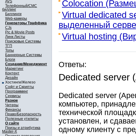
Colocation (Разм
AVS
Телефонный/СМС
биллинг
Virtual dedicated 
Биллинги
Web-камеры
выделенный серве
Генераторы Траффика
CJs
Pic & Movie Posts
Virtual hosting (В
Линк Листы
Поисковые Системы
ТГП
Топы
Баннерные Системы
Блоги
Ответы:
Создание/Менеджмент
Маркетинг
Контент
Dedicated server
Дизайн
Хостинги/Железо
Софт и Скрипты
Программинг
Dedicated server (Ар
Сервисы
Разное
компьютер, принадл
Читеры
Финансы
технической площадки
Право/Безопасность
Полезные утилиты
установлен, и сдава
О сайте
одному клиенту с пр
Призы и атрибутика
Master-X