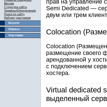
Правила поведения
прав на управление 
Bbcode
Semi Dedicated — се
Структура сайта
Термины/Определения
двум или трем клиен
Поиск по сайту
Рейтинг участников
Каталог
Опросы
Colocation (Разм
Участники
Colocation (Размеще
размещение своего ф
арендованной у хост
с подключением серв
хостера.
Virtual dedicated
выделенный серв