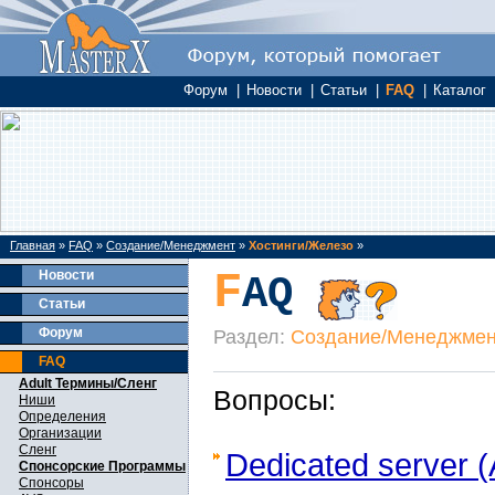
Форум
|
Новости
|
Статьи
|
FAQ
|
Каталог
Главная
»
FAQ
»
Создание/Менеджмент
»
Хостинги/Железо
»
F
Новости
AQ
Статьи
Форум
Раздел:
Создание/Менеджмент
FAQ
Adult Термины/Сленг
Вопросы:
Ниши
Определения
Организации
Сленг
Dedicated server 
Спонсорские Программы
Спонсоры